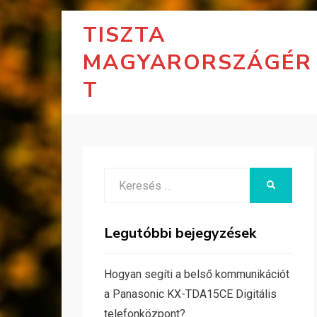
TISZTA
MAGYARORSZÁGÉR
T
Search
KERESÉS
for:
Legutóbbi bejegyzések
Hogyan segíti a belső kommunikációt
a Panasonic KX-TDA15CE Digitális
telefonközpont?