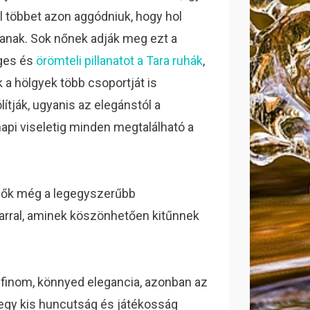
l többet azon aggódniuk, hogy hol
janak. Sok nőnek adják meg ezt a
ges és
örömteli pillanatot a Tara ruhák
,
 a hölgyek több csoportját is
ítják, ugyanis az elegánstól a
api viseletig minden megtalálható a
ezők még a legegyszerűbb
arral, aminek köszönhetően kitűnnek
a finom, könnyed elegancia, azonban az
 egy kis huncutság és játékosság