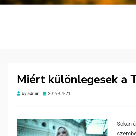
Miért különlegesek a 
Posted
by
admin
2019-04-21
on
Sokan á
szembe 