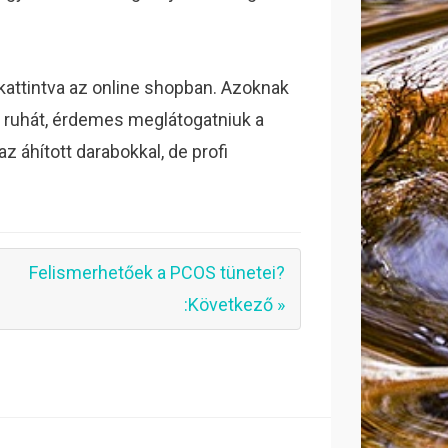
 kattintva az online shopban. Azoknak
 a ruhát, érdemes meglátogatniuk a
z áhított darabokkal, de profi
Felismerhetőek a PCOS tünetei?
:Következő »