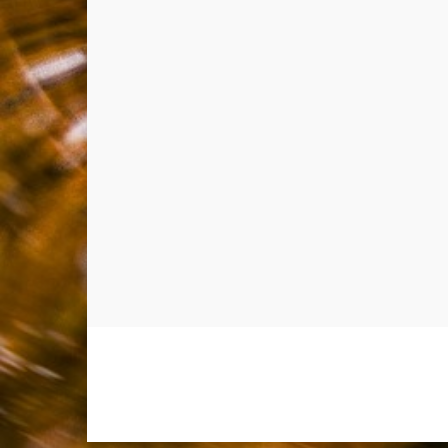
Allium Theme by
TemplateLens
⋅
Powered by
WordPress