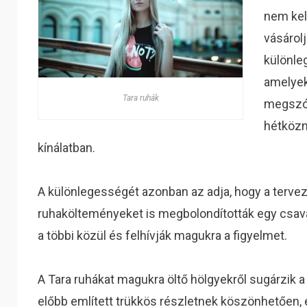
nem kel
vásárol
különle
amelyek
Tara ruhák
megszól
hétközn
kínálatban.
A különlegességét azonban az adja, hogy a terv
ruhakölteményeket is megbolondították egy csav
a többi közül és felhívják magukra a figyelmet.
A Tara ruhákat magukra öltő hölgyekről sugárzik 
előbb említett trükkös részletnek köszönhetően,