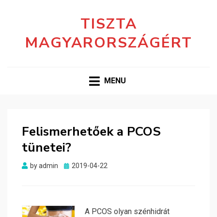
TISZTA
MAGYARORSZÁGÉRT
MENU
Felismerhetőek a PCOS
tünetei?
Posted
by
admin
2019-04-22
on
A PCOS olyan szénhidrát