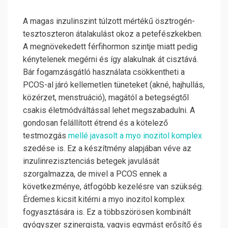
A magas inzulinszint túlzott mértékű ösztrogén-
tesztoszteron átalakulást okoz a petefészkekben.
A megnövekedett férfihormon szintje miatt pedig
kénytelenek megérni és így alakulnak át cisztává.
Bár fogamzásgátló használata csökkentheti a
PCOS-al járó kellemetlen tüneteket (akné, hajhullás,
közérzet, menstruáció), magától a betegségtől
csakis életmódváltással lehet megszabadulni. A
gondosan felállított étrend és a kötelező
testmozgás
mellé javasolt a myo inozitol komplex
szedése is. Ez a készítmény alapjában véve az
inzulinrezisztenciás betegek javulását
szorgalmazza, de mivel a PCOS ennek a
következménye, átfogóbb kezelésre van szükség.
Érdemes kicsit kitérni a myo inozitol komplex
fogyasztására is. Ez a többszörösen kombinált
gyógyszer szinergista, vagyis egymást erősítő és