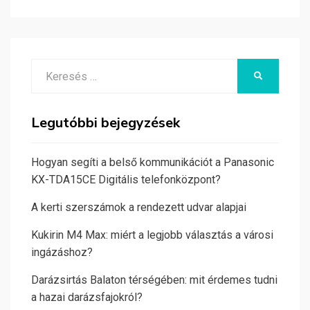
Search
KERESÉS
for:
Legutóbbi bejegyzések
Hogyan segíti a belső kommunikációt a Panasonic
KX-TDA15CE Digitális telefonközpont?
A kerti szerszámok a rendezett udvar alapjai
Kukirin M4 Max: miért a legjobb választás a városi
ingázáshoz?
Darázsirtás Balaton térségében: mit érdemes tudni
a hazai darázsfajokról?