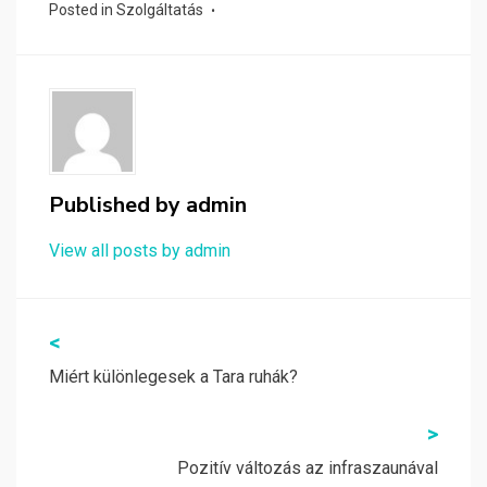
Posted in
Szolgáltatás
Published by
admin
View all posts by admin
Bejegyzés
<
navigáció
Miért különlegesek a Tara ruhák?
>
Pozitív változás az infraszaunával