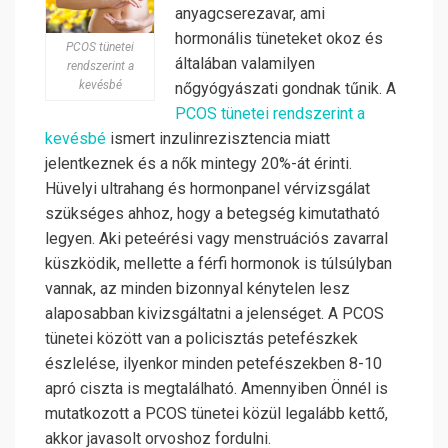
anyagcserezavar, ami
hormonális tüneteket okoz és
PCOS tünetei
általában valamilyen
rendszerint a
kevésbé
nőgyógyászati gondnak tűnik. A
PCOS tünetei rendszerint a
kevésbé
ismert inzulinrezisztencia miatt
jelentkeznek és a nők mintegy 20%-át érinti.
Hüvelyi ultrahang és hormonpanel vérvizsgálat
szükséges ahhoz, hogy a betegség kimutatható
legyen. Aki peteérési vagy menstruációs zavarral
küszködik, mellette a férfi hormonok is túlsúlyban
vannak, az minden bizonnyal kénytelen lesz
alaposabban kivizsgáltatni a jelenséget. A PCOS
tünetei között van a policisztás petefészkek
észlelése, ilyenkor minden petefészekben 8-10
apró ciszta is megtalálható. Amennyiben Önnél is
mutatkozott a PCOS tünetei közül legalább kettő,
akkor javasolt orvoshoz fordulni.