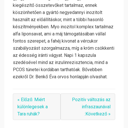
kiegészítő összetevőket tartalmaz, ennek
köszönhetően a gyártó negyedannyi inozitolt
használt az előállításkor, mint a többi hasonló
készítményekben. Myo inozitol komplex tartalmaz
alfa liponsavat, ami a máj támogatásában vállal
fontos szerepet, a fahéj kivonat a vércukor
szabályozást szorgalmazza, míg a króm csökkenti
az édesség iránti vágyat. Napi 1 kapszula
szedésével mind az inzulinrezisztencia, mind a
PCOS tünetei kordában tarthatóak. Bővebben
ezekről Dr. Benkő Éva orvos honlapján olvashat.
« Előző: Miért
Pozitív változás az
különlegesek a
infraszaunával
Tara ruhák?
:Következő »