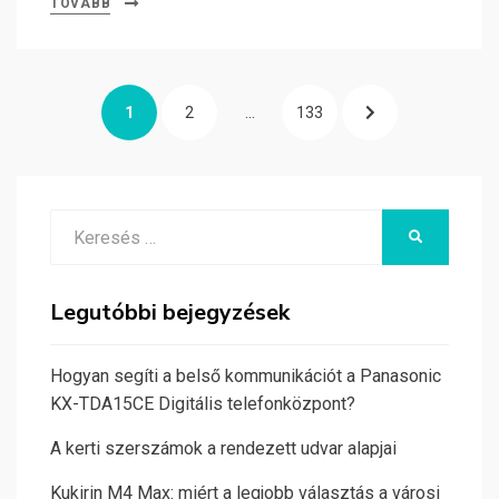
TOVÁBB
Bejegyzések
PAGE
PAGE
PAGE
NEXT
1
2
…
133
lapozása
PAGE
Search
KERESÉS
for:
Legutóbbi bejegyzések
Hogyan segíti a belső kommunikációt a Panasonic
KX-TDA15CE Digitális telefonközpont?
A kerti szerszámok a rendezett udvar alapjai
Kukirin M4 Max: miért a legjobb választás a városi