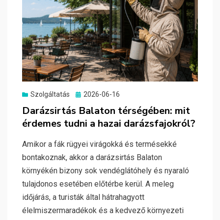
Posted
Szolgáltatás
2026-06-16
on
Darázsirtás Balaton térségében: mit
érdemes tudni a hazai darázsfajokról?
Amikor a fák rügyei virágokká és termésekké
bontakoznak, akkor a darázsirtás Balaton
környékén bizony sok vendéglátóhely és nyaraló
tulajdonos esetében előtérbe kerül. A meleg
időjárás, a turisták által hátrahagyott
élelmiszermaradékok és a kedvező környezeti