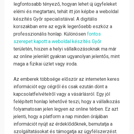
legfontosabb tényező, hogyan lehet új ügyfeleket
elérni és megtartani, tehát itt jön képbe a weboldal
készítés Győr specialistáival. A digitális
korszakban erre az egyik legerősebb eszköz a
professzionális honlap. Különösen
fontos
szerepet kapott a weboldal készítés Győr
területén, hiszen a helyi vállalkozásoknak ma már
az online jelenlét gyakran ugyanolyan jelentős, mint
maga a fizikai üzlet vagy iroda.
Az emberek többsége először az interneten keres
információt egy cégről és csak ezután dönt a
kapcsolatfelvételről vagy a vásárlásról. Egy jól
felépített honlap lehetővé teszi, hogy a vállalkozás
folyamatosan jelen legyen az online térben. Ez azt
jelenti, hogy a platform a nap minden órájában
információt nyújt az érdeklődőknek, bemutatja a
szolgáltatásokat és támogatja az ügyfélszerzést.