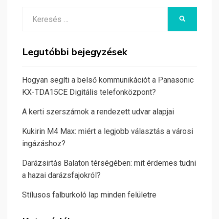
Search
KERESÉS
for:
Legutóbbi bejegyzések
Hogyan segíti a belső kommunikációt a Panasonic
KX-TDA15CE Digitális telefonközpont?
A kerti szerszámok a rendezett udvar alapjai
Kukirin M4 Max: miért a legjobb választás a városi
ingázáshoz?
Darázsirtás Balaton térségében: mit érdemes tudni
a hazai darázsfajokról?
Stílusos falburkoló lap minden felületre