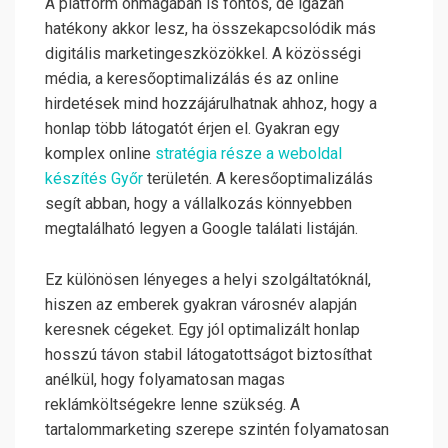
A platform önmagában is fontos, de igazán
hatékony akkor lesz, ha összekapcsolódik más
digitális marketingeszközökkel. A közösségi
média, a keresőoptimalizálás és az online
hirdetések mind hozzájárulhatnak ahhoz, hogy a
honlap több látogatót érjen el. Gyakran egy
komplex online
stratégia része a weboldal
készítés Győr
területén. A keresőoptimalizálás
segít abban, hogy a vállalkozás könnyebben
megtalálható legyen a Google találati listáján.
Ez különösen lényeges a helyi szolgáltatóknál,
hiszen az emberek gyakran városnév alapján
keresnek cégeket. Egy jól optimalizált honlap
hosszú távon stabil látogatottságot biztosíthat
anélkül, hogy folyamatosan magas
reklámköltségekre lenne szükség. A
tartalommarketing szerepe szintén folyamatosan