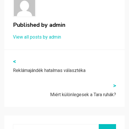
Published by
admin
View all posts by admin
Bejegyzés
<
navigáció
Reklámajándék hatalmas választéka
>
Miért különlegesek a Tara ruhák?
Search