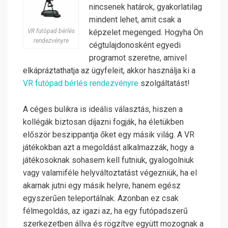
nincsenek határok, gyakorlatilag
mindent lehet, amit csak a
VR futópad bérlés
képzelet megenged. Hogyha Ön
rendezvényre
cégtulajdonosként egyedi
programot szeretne, amivel
elkápráztathatja az ügyfeleit, akkor használja ki a
VR futópad bérlés rendezvényre
szolgáltatást!
A céges bulikra is ideális választás, hiszen a
kollégák biztosan díjazni fogják, ha életükben
először beszippantja őket egy másik világ. A VR
játékokban azt a megoldást alkalmazzák, hogy a
játékosoknak sohasem kell futniuk, gyalogolniuk
vagy valamiféle helyváltoztatást végezniük, ha el
akarnak jutni egy másik helyre, hanem egész
egyszerűen teleportálnak.
Azonban ez csak
félmegoldás, az igazi az, ha egy futópadszerű
szerkezetben állva és rögzítve együtt mozognak a