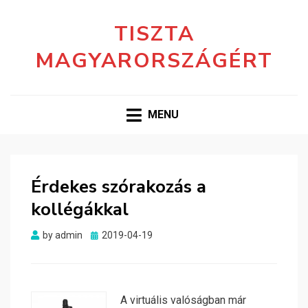
TISZTA
MAGYARORSZÁGÉRT
MENU
Érdekes szórakozás a
kollégákkal
Posted
by
admin
2019-04-19
on
A virtuális valóságban már