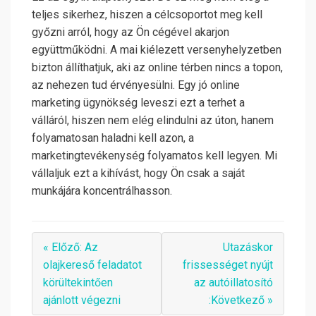
teljes sikerhez, hiszen a célcsoportot meg kell
győzni arról, hogy az Ön cégével akarjon
együttműködni. A mai kiélezett versenyhelyzetben
bizton állíthatjuk, aki az online térben nincs a topon,
az nehezen tud érvényesülni. Egy jó online
marketing ügynökség leveszi ezt a terhet a
válláról, hiszen nem elég elindulni az úton, hanem
folyamatosan haladni kell azon, a
marketingtevékenység folyamatos kell legyen. Mi
vállaljuk ezt a kihívást, hogy Ön csak a saját
munkájára koncentrálhasson.
« Előző: Az
Utazáskor
olajkereső feladatot
frissességet nyújt
körültekintően
az autóillatosító
ajánlott végezni
:Következő »