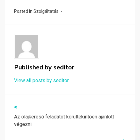
Posted in
Szolgáltatás
Published by
seditor
View all posts by seditor
Bejegyzés
<
navigáció
Az olajkereső feladatot körültekintően ajánlott
végezni