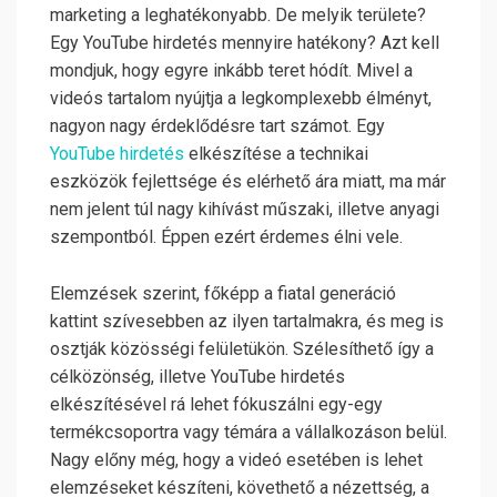
marketing a leghatékonyabb. De melyik területe?
Egy YouTube hirdetés mennyire hatékony? Azt kell
mondjuk, hogy egyre inkább teret hódít. Mivel a
videós tartalom nyújtja a legkomplexebb élményt,
nagyon nagy érdeklődésre tart számot. Egy
YouTube hirdetés
elkészítése a technikai
eszközök fejlettsége és elérhető ára miatt, ma már
nem jelent túl nagy kihívást műszaki, illetve anyagi
szempontból. Éppen ezért érdemes élni vele.
Elemzések szerint, főképp a fiatal generáció
kattint szívesebben az ilyen tartalmakra, és meg is
osztják közösségi felületükön. Szélesíthető így a
célközönség, illetve YouTube hirdetés
elkészítésével rá lehet fókuszálni egy-egy
termékcsoportra vagy témára a vállalkozáson belül.
Nagy előny még, hogy a videó esetében is lehet
elemzéseket készíteni, követhető a nézettség, a