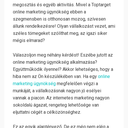
megosztás és egyéb aktivitás. Mivel a Toptarget
online marketing ügynökség ebben a
szegmensben is otthonosan mozog, szívesen
állunk rendelkezésre! Olyan vállalkozást vezet, ami
széles tömegeket szólíthat meg, az igazi siker
mégis elmarad?
Válaszoljon meg néhány kérdést! Eszébe jutott az
online marketing ügynökség alkalmazása?
Együttműködik ilyennel? Akkor lehetséges, hogy a
hiba nem az Ön készülékében van. Ha egy
online
marketing ügynökség
megfelelően végzi a
munkáját, a vállalkozásnak nagyon jó esélyei
vannak a piacon. Az internetes marketing nagyon
sokoldalú ágazat, rengeteg lehetősége van
eljuttatni cégét a célközönséghez.
Ez az egyik alaptényező. De ez még nem elég a