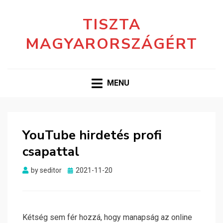
TISZTA
MAGYARORSZÁGÉRT
MENU
YouTube hirdetés profi
csapattal
Posted
by
seditor
2021-11-20
on
Kétség sem fér hozzá, hogy manapság az online