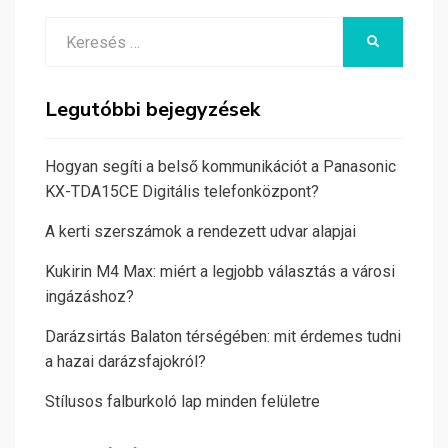
Search
KERESÉS
for:
Legutóbbi bejegyzések
Hogyan segíti a belső kommunikációt a Panasonic
KX-TDA15CE Digitális telefonközpont?
A kerti szerszámok a rendezett udvar alapjai
Kukirin M4 Max: miért a legjobb választás a városi
ingázáshoz?
Darázsirtás Balaton térségében: mit érdemes tudni
a hazai darázsfajokról?
Stílusos falburkoló lap minden felületre