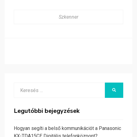
Szkenner
Search
KERESÉS
for:
Legutóbbi bejegyzések
Hogyan segíti a belső kommunikációt a Panasonic
KX-TDA15CE Digitális telefonközpont?