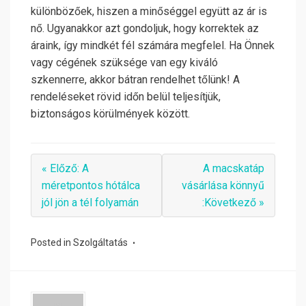
különbözőek, hiszen a minőséggel együtt az ár is
nő. Ugyanakkor azt gondoljuk, hogy korrektek az
áraink, így mindkét fél számára megfelel. Ha Önnek
vagy cégének szüksége van egy kiváló
szkennerre, akkor bátran rendelhet tőlünk! A
rendeléseket rövid időn belül teljesítjük,
biztonságos körülmények között.
« Előző: A
A macskatáp
méretpontos hótálca
vásárlása könnyű
jól jön a tél folyamán
:Következő »
Posted in
Szolgáltatás