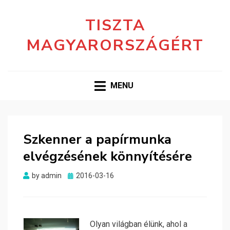
TISZTA
MAGYARORSZÁGÉRT
MENU
Szkenner a papírmunka
elvégzésének könnyítésére
Posted
by
admin
2016-03-16
on
Olyan világban élünk, ahol a