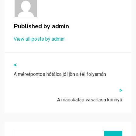
Published by
admin
View all posts by admin
Bejegyzés
<
navigáció
A méretpontos hótálca jól jön a tél folyamán
>
A macskatáp vásárlása könnyű
Search