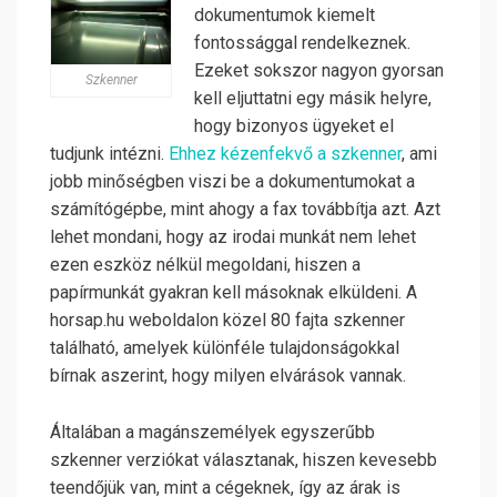
dokumentumok kiemelt
fontossággal rendelkeznek.
Ezeket sokszor nagyon gyorsan
Szkenner
kell eljuttatni egy másik helyre,
hogy bizonyos ügyeket el
tudjunk intézni.
Ehhez kézenfekvő a szkenner
, ami
jobb minőségben viszi be a dokumentumokat a
számítógépbe, mint ahogy a fax továbbítja azt. Azt
lehet mondani, hogy az irodai munkát nem lehet
ezen eszköz nélkül megoldani, hiszen a
papírmunkát gyakran kell másoknak elküldeni. A
horsap.hu weboldalon közel 80 fajta szkenner
található, amelyek különféle tulajdonságokkal
bírnak aszerint, hogy milyen elvárások vannak.
Általában a magánszemélyek egyszerűbb
szkenner verziókat választanak, hiszen kevesebb
teendőjük van, mint a cégeknek, így az árak is