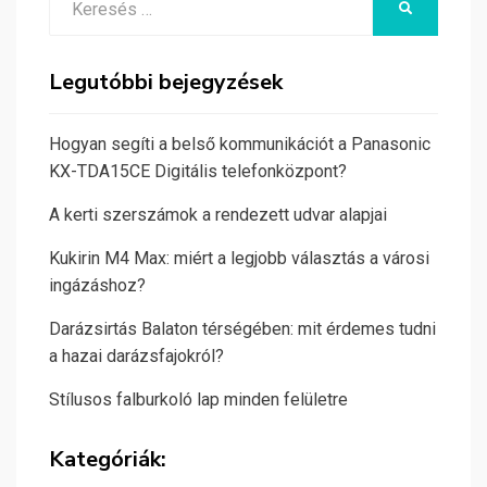
KERESÉS
for:
Legutóbbi bejegyzések
Hogyan segíti a belső kommunikációt a Panasonic
KX-TDA15CE Digitális telefonközpont?
A kerti szerszámok a rendezett udvar alapjai
Kukirin M4 Max: miért a legjobb választás a városi
ingázáshoz?
Darázsirtás Balaton térségében: mit érdemes tudni
a hazai darázsfajokról?
Stílusos falburkoló lap minden felületre
Kategóriák: