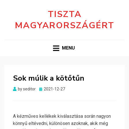
TISZTA
MAGYARORSZÁGÉRT
MENU
Sok múlik a kötőtűn
Posted
by
seditor
2021-12-27
on
A kézműves kellékek kiválasztása során nagyon
könnyű eltévedni, különösen azoknak, akik még