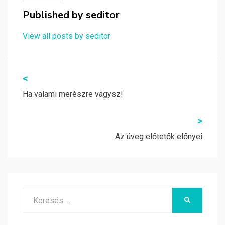
Published by
seditor
View all posts by seditor
Bejegyzés
<
navigáció
Ha valami merészre vágysz!
>
Az üveg előtetők előnyei
Search
KERESÉS
for: