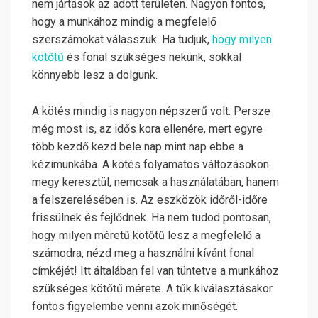
nem jártasok az adott területen. Nagyon fontos,
hogy a munkához mindig a megfelelő
szerszámokat válasszuk. Ha tudjuk,
hogy milyen
kötőtű
és fonal szükséges nekünk, sokkal
könnyebb lesz a dolgunk.
A kötés mindig is nagyon népszerű volt. Persze
még most is, az idős kora ellenére, mert egyre
több kezdő kezd bele nap mint nap ebbe a
kézimunkába.
A kötés folyamatos változásokon
megy keresztül, nemcsak a használatában, hanem
a felszerelésében is. Az eszközök időről-időre
frissülnek és fejlődnek. Ha nem tudod pontosan,
hogy milyen méretű kötőtű lesz a megfelelő a
számodra, nézd meg a használni kívánt fonal
címkéjét! Itt általában fel van tüntetve a munkához
szükséges kötőtű mérete. A tűk kiválasztásakor
fontos figyelembe venni azok minőségét.