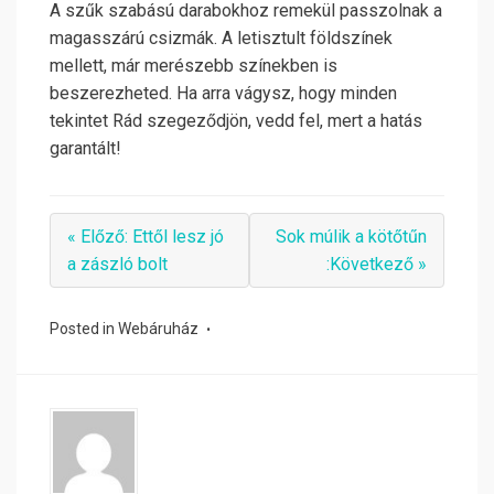
A szűk szabású darabokhoz remekül passzolnak a
magasszárú csizmák. A letisztult földszínek
mellett, már merészebb színekben is
beszerezheted. Ha arra vágysz, hogy minden
tekintet Rád szegeződjön, vedd fel, mert a hatás
garantált!
« Előző: Ettől lesz jó
Sok múlik a kötőtűn
a zászló bolt
:Következő »
Posted in
Webáruház