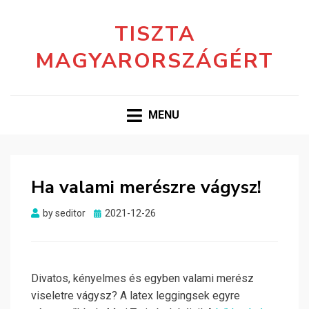
TISZTA
MAGYARORSZÁGÉRT
MENU
Ha valami merészre vágysz!
Posted
by
seditor
2021-12-26
on
Divatos, kényelmes és egyben valami merész
viseletre vágysz? A latex leggingsek egyre