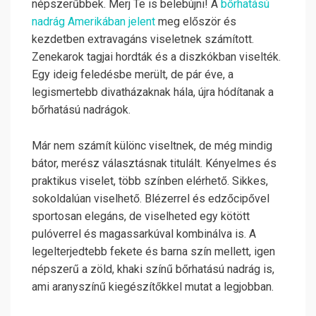
népszerűbbek. Merj Te is belebújni! A
bőrhatású
nadrág Amerikában jelent
meg először és
kezdetben extravagáns viseletnek számított.
Zenekarok tagjai hordták és a diszkókban viselték.
Egy ideig feledésbe merült, de pár éve, a
legismertebb divatházaknak hála, újra hódítanak a
bőrhatású nadrágok.
Már nem számít különc viseltnek, de még mindig
bátor, merész választásnak titulált. Kényelmes és
praktikus viselet, több színben elérhető. Sikkes,
sokoldalúan viselhető.
Blézerrel és edzőcipővel
sportosan elegáns, de viselheted egy kötött
pulóverrel és magassarkúval kombinálva is. A
legelterjedtebb fekete és barna szín mellett, igen
népszerű a zöld, khaki színű bőrhatású nadrág is,
ami aranyszínű kiegészítőkkel mutat a legjobban.