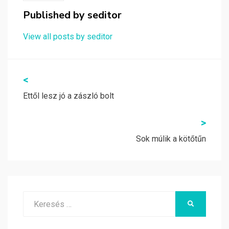
Published by
seditor
View all posts by seditor
Bejegyzés
<
navigáció
Ettől lesz jó a zászló bolt
>
Sok múlik a kötőtűn
Search
KERESÉS
for: