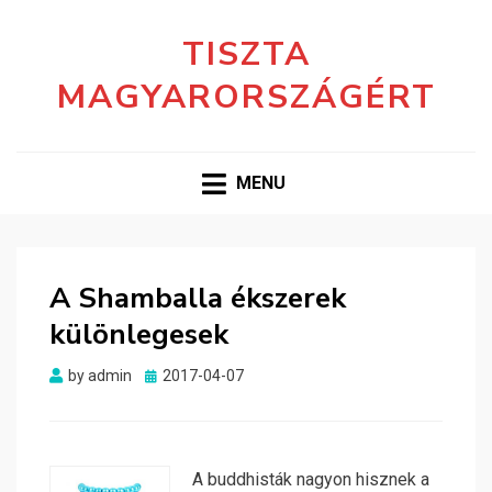
TISZTA
MAGYARORSZÁGÉRT
MENU
A Shamballa ékszerek
különlegesek
Posted
by
admin
2017-04-07
on
A buddhisták nagyon hisznek a