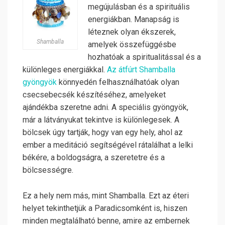
megújulásban és a spirituális
energiákban. Manapság is
léteznek olyan ékszerek,
Shamballa
amelyek összefüggésbe
hozhatóak a spiritualitással és a
különleges energiákkal.
Az átfúrt Shamballa
gyöngyök
könnyedén felhasználhatóak olyan
csecsebecsék készítéséhez, amelyeket
ajándékba szeretne adni. A speciális gyöngyök,
már a látványukat tekintve is különlegesek. A
bölcsek úgy tartják, hogy van egy hely, ahol az
ember a meditáció segítségével rátalálhat a lelki
békére, a boldogságra, a szeretetre és a
bölcsességre.
Ez a hely nem más, mint Shamballa. Ezt az éteri
helyet tekinthetjük a Paradicsomként is, hiszen
minden megtalálható benne, amire az embernek