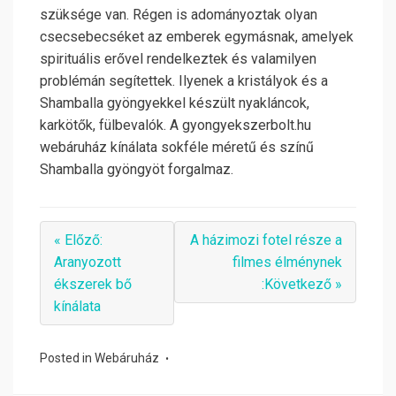
szüksége van. Régen is adományoztak olyan
csecsebecséket az emberek egymásnak, amelyek
spirituális erővel rendelkeztek és valamilyen
problémán segítettek. Ilyenek a kristályok és a
Shamballa gyöngyekkel készült nyakláncok,
karkötők, fülbevalók. A gyongyekszerbolt.hu
webáruház kínálata sokféle méretű és színű
Shamballa gyöngyöt forgalmaz.
« Előző:
A házimozi fotel része a
Aranyozott
filmes élménynek
ékszerek bő
:Következő »
kínálata
Posted in
Webáruház