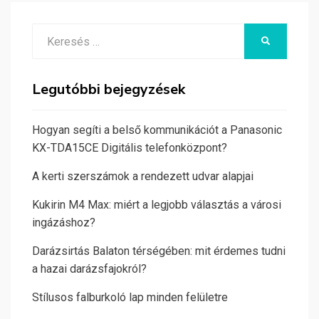
Search
KERESÉS
for:
Legutóbbi bejegyzések
Hogyan segíti a belső kommunikációt a Panasonic
KX-TDA15CE Digitális telefonközpont?
A kerti szerszámok a rendezett udvar alapjai
Kukirin M4 Max: miért a legjobb választás a városi
ingázáshoz?
Darázsirtás Balaton térségében: mit érdemes tudni
a hazai darázsfajokról?
Stílusos falburkoló lap minden felületre