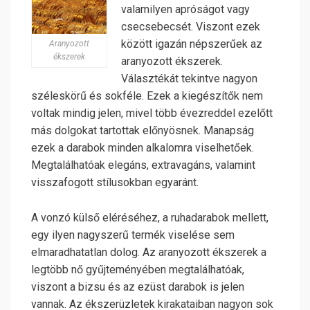
valamilyen apróságot vagy
csecsebecsét. Viszont ezek
között igazán népszerűek az
Aranyozott
ékszerek
aranyozott ékszerek.
Választékát tekintve nagyon
széleskörű és sokféle. Ezek a kiegészítők nem
voltak mindig jelen, mivel több évezreddel ezelőtt
más dolgokat tartottak előnyösnek. Manapság
ezek a darabok minden alkalomra viselhetőek.
Megtalálhatóak elegáns, extravagáns, valamint
visszafogott stílusokban egyaránt.
A vonzó külső eléréséhez, a ruhadarabok mellett,
egy ilyen nagyszerű termék viselése sem
elmaradhatatlan dolog. Az aranyozott ékszerek a
legtöbb nő gyűjteményében megtalálhatóak,
viszont a bizsu és az ezüst darabok is jelen
vannak. Az ékszerüzletek kirakataiban nagyon sok