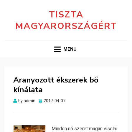
TISZTA
MAGYARORSZÁGÉRT
MENU
Aranyozott ékszerek bő
kínálata
Posted
by
admin
2017-04-07
on
Minden nő szeret magán viselni