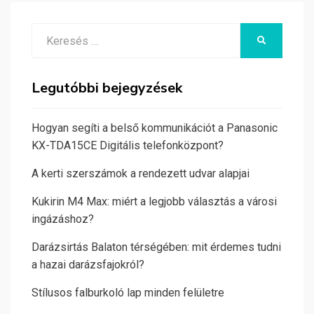
Search
KERESÉS
for:
Legutóbbi bejegyzések
Hogyan segíti a belső kommunikációt a Panasonic
KX-TDA15CE Digitális telefonközpont?
A kerti szerszámok a rendezett udvar alapjai
Kukirin M4 Max: miért a legjobb választás a városi
ingázáshoz?
Darázsirtás Balaton térségében: mit érdemes tudni
a hazai darázsfajokról?
Stílusos falburkoló lap minden felületre