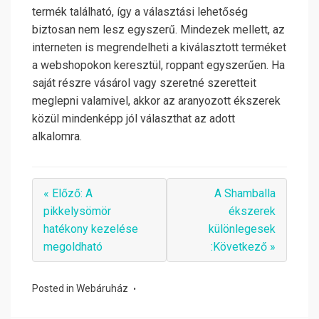
termék található, így a választási lehetőség
biztosan nem lesz egyszerű. Mindezek mellett, az
interneten is megrendelheti a kiválasztott terméket
a webshopokon keresztül, roppant egyszerűen. Ha
saját részre vásárol vagy szeretné szeretteit
meglepni valamivel, akkor az aranyozott ékszerek
közül mindenképp jól választhat az adott
alkalomra.
« Előző: A
A Shamballa
pikkelysömör
ékszerek
hatékony kezelése
különlegesek
megoldható
:Következő »
Posted in
Webáruház