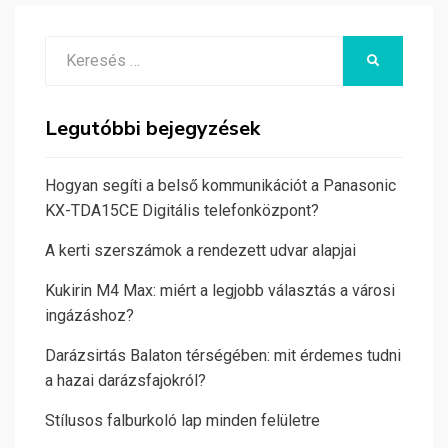
Search
KERESÉS
for:
Legutóbbi bejegyzések
Hogyan segíti a belső kommunikációt a Panasonic
KX-TDA15CE Digitális telefonközpont?
A kerti szerszámok a rendezett udvar alapjai
Kukirin M4 Max: miért a legjobb választás a városi
ingázáshoz?
Darázsirtás Balaton térségében: mit érdemes tudni
a hazai darázsfajokról?
Stílusos falburkoló lap minden felületre