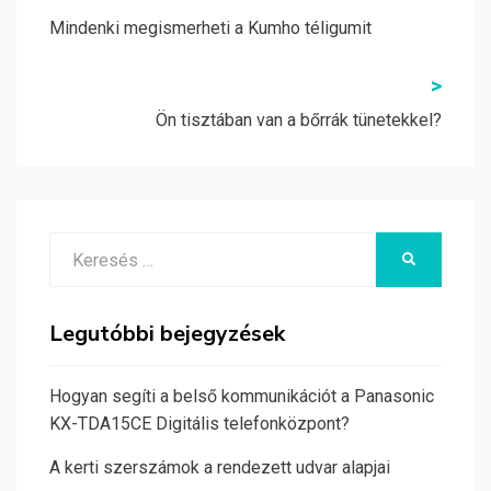
navigáció
Mindenki megismerheti a Kumho téligumit
>
Ön tisztában van a bőrrák tünetekkel?
Search
KERESÉS
for:
Legutóbbi bejegyzések
Hogyan segíti a belső kommunikációt a Panasonic
KX-TDA15CE Digitális telefonközpont?
A kerti szerszámok a rendezett udvar alapjai