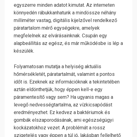
egyszerre minden adatot kimutat. Az interneten
könnyedén rábukkanhatunk a mindössze néhány
milliméter vastag, digitális kijelzővel rendelkező
páratartalom mérő egységekre, amelyek
megfelelnek az elvárásainknak. Csupán egy
alapbeállítás az egész, és már működésbe is lép a
készülék.
Folyamatosan mutatja a helyiség aktuális
hőmérsékletét, páratartalmát, valamint a pontos
időt is. Ezeknek az információknak a tekintetében
aztán eldönthetjük, hogy éppen kell-e egy
páramentesítő vagy sem? Ha ugyanis magas a
levegő nedvességtartalma, az vízkicsapódást
eredményezhet. Ez kedvez a baktériumok és
gombák elszaporodásának, ami egészségügyi
kockázatokhoz vezet. A problémát a rossz
szigetelés vagy éppen a túl jó, lakásban fellelhető