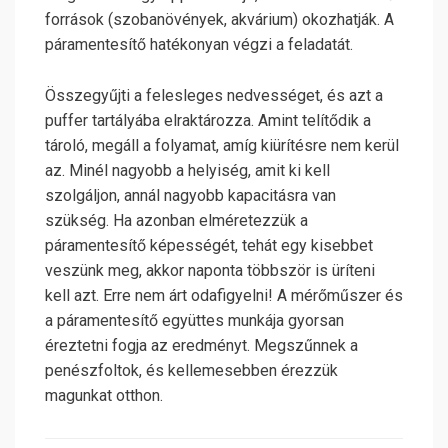
források (szobanövények, akvárium) okozhatják. A
páramentesítő hatékonyan végzi a feladatát.
Összegyűjti a felesleges nedvességet, és azt a
puffer tartályába elraktározza. Amint telítődik a
tároló, megáll a folyamat, amíg kiürítésre nem kerül
az. Minél nagyobb a helyiség, amit ki kell
szolgáljon, annál nagyobb kapacitásra van
szükség. Ha azonban elméretezzük a
páramentesítő képességét, tehát egy kisebbet
veszünk meg, akkor naponta többször is üríteni
kell azt. Erre nem árt odafigyelni! A mérőműszer és
a páramentesítő együttes munkája gyorsan
éreztetni fogja az eredményt. Megszűnnek a
penészfoltok, és kellemesebben érezzük
magunkat otthon.