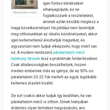
igen fontos kérdéseket
elhanyagoljunk, és ne
Páratartalom mérő
foglalkozzunk a részletekkel,
aminek aztán később meglesz a
maga következménye! Ha például nem teremtjük
meg otthonunkban az ideális körülményeket, akkor
igen kellemetlenül érezhetjük magunkat, és
egyszerűen nem tudjuk elképzelni, hogy miért van
ez. A modern rendszerű
páratartalom mérő
hatékony társunk
lesz a problémák felderítésében.
Csak általánosságban beszélhetünk, hiszen
minden embernek más az igénye, de az 50%-os
páratartalom 20-22 fok mellett az egyik leginkább
kellemes érzetet kiváltó.
De ezt csakis akkor tudjuk így beállítani, ha van
páratartalom mérő is otthon. Ennek hiányában
érdemes olyan terméket megvásárolni, ami