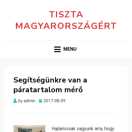
TISZTA
MAGYARORSZÁGÉRT
MENU
Segítségünkre van a
páratartalom mérő
Posted
by
admin
2017-08-09
on
Hajlamosak vagyunk arra, hogy