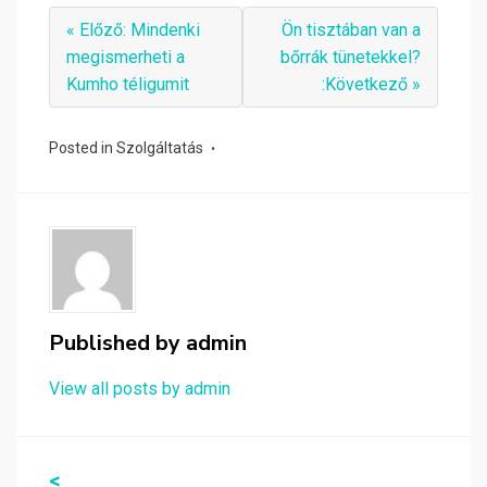
« Előző: Mindenki
Ön tisztában van a
megismerheti a
bőrrák tünetekkel?
Kumho téligumit
:Következő »
Posted in
Szolgáltatás
Published by
admin
View all posts by admin
Bejegyzés
<