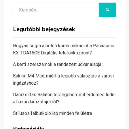
Search
KERESÉS
for:
Legutóbbi bejegyzések
Hogyan segíti a belső kommunikációt a Panasonic
KX-TDA15CE Digitális telefonközpont?
A kerti szerszámok a rendezett udvar alapjai
Kukirin M4 Max: miért a legjobb választás a városi
ingázáshoz?
Darázsirtás Balaton térségében: mit érdemes tudni
a hazai darázsfajokról?
Stílusos falburkoló lap minden felületre