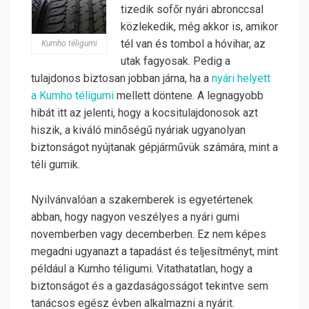
tizedik sofőr nyári abronccsal
közlekedik, még akkor is, amikor
tél van és tombol a hóvihar, az
Kumho téligumi
utak fagyosak. Pedig a
tulajdonos biztosan jobban járna, ha a
nyári helyett
a Kumho téligumi
mellett döntene. A legnagyobb
hibát itt az jelenti, hogy a kocsitulajdonosok azt
hiszik, a kiváló minőségű nyáriak ugyanolyan
biztonságot nyújtanak gépjárművük számára, mint a
téli gumik.
Nyilvánvalóan a szakemberek is egyetértenek
abban, hogy nagyon veszélyes a nyári gumi
novemberben vagy decemberben. Ez nem képes
megadni ugyanazt a tapadást és teljesítményt, mint
például a Kumho téligumi. Vitathatatlan, hogy a
biztonságot és a gazdaságosságot tekintve sem
tanácsos egész évben alkalmazni a nyárit.