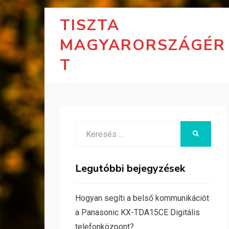
TISZTA
MAGYARORSZÁGÉR
T
Search
KERESÉS
for:
Legutóbbi bejegyzések
Hogyan segíti a belső kommunikációt
a Panasonic KX-TDA15CE Digitális
telefonközpont?