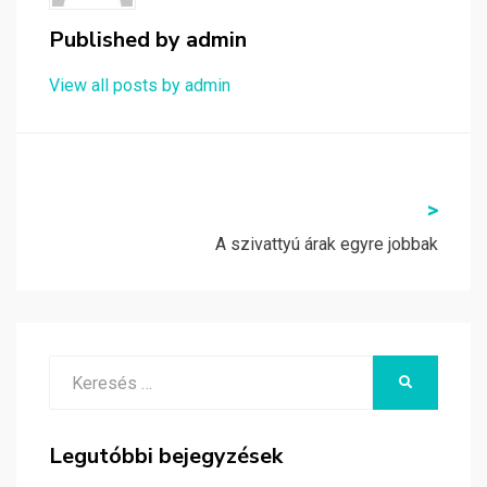
Published by
admin
View all posts by admin
Bejegyzés
>
navigáció
A szivattyú árak egyre jobbak
Search
KERESÉS
for:
Legutóbbi bejegyzések