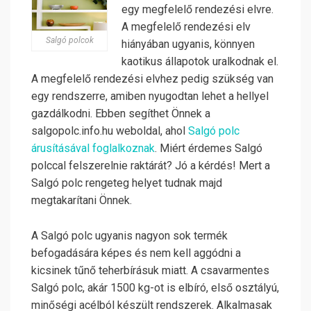
egy megfelelő rendezési elvre.
A megfelelő rendezési elv
Salgó polcok
hiányában ugyanis, könnyen
kaotikus állapotok uralkodnak el.
A megfelelő rendezési elvhez pedig szükség van
egy rendszerre, amiben nyugodtan lehet a hellyel
gazdálkodni. Ebben segíthet Önnek a
salgopolc.info.hu weboldal, ahol
Salgó polc
árusításával foglalkoznak
. Miért érdemes Salgó
polccal felszerelnie raktárát? Jó a kérdés! Mert a
Salgó polc rengeteg helyet tudnak majd
megtakarítani Önnek.
A Salgó polc ugyanis nagyon sok termék
befogadására képes és nem kell aggódni a
kicsinek tűnő teherbírásuk miatt. A csavarmentes
Salgó polc, akár 1500 kg-ot is elbíró, első osztályú,
minőségi acélból készült rendszerek. Alkalmasak