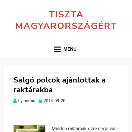
TISZTA
MAGYARORSZÁGÉRT
MENU
Salgó polcok ajánlottak a
raktárakba
Posted
by
admin
2014-09-20
on
Minden raktárnak szüksége van