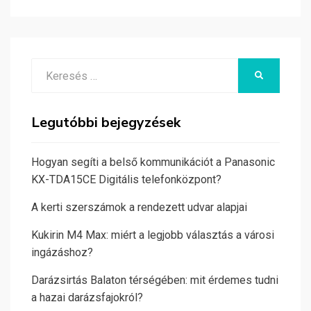
Search
KERESÉS
for:
Legutóbbi bejegyzések
Hogyan segíti a belső kommunikációt a Panasonic
KX-TDA15CE Digitális telefonközpont?
A kerti szerszámok a rendezett udvar alapjai
Kukirin M4 Max: miért a legjobb választás a városi
ingázáshoz?
Darázsirtás Balaton térségében: mit érdemes tudni
a hazai darázsfajokról?