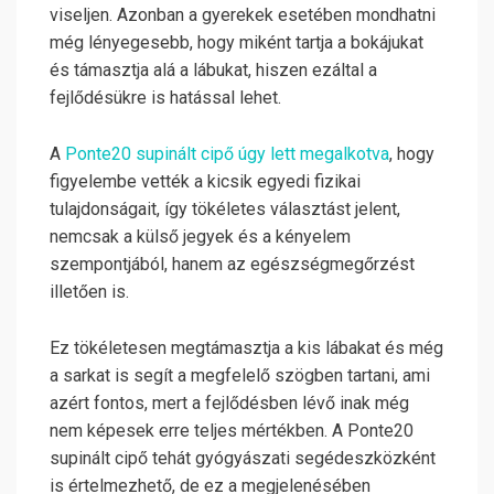
viseljen. Azonban a gyerekek esetében mondhatni
még lényegesebb, hogy miként tartja a bokájukat
és támasztja alá a lábukat, hiszen ezáltal a
fejlődésükre is hatással lehet.
A
Ponte20 supinált cipő úgy lett megalkotva
, hogy
figyelembe vették a kicsik egyedi fizikai
tulajdonságait, így tökéletes választást jelent,
nemcsak a külső jegyek és a kényelem
szempontjából, hanem az egészségmegőrzést
illetően is.
Ez tökéletesen megtámasztja a kis lábakat és még
a sarkat is segít a megfelelő szögben tartani, ami
azért fontos, mert a fejlődésben lévő inak még
nem képesek erre teljes mértékben. A Ponte20
supinált cipő tehát gyógyászati segédeszközként
is értelmezhető, de ez a megjelenésében