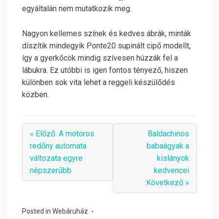
egyáltalán nem mutatkozik meg.
Nagyon kellemes színek és kedves ábrák, minták
díszítik mindegyik Ponte20 supinált cipő modellt,
így a gyerkőcök mindig szívesen húzzák fel a
lábukra. Ez utóbbi is igen fontos tényező, hiszen
különben sok vita lehet a reggeli készülődés
közben.
« Előző: A motoros
Baldachinos
redőny automata
babaágyak a
változata egyre
kislányok
népszerűbb
kedvencei
:Következő »
Posted in
Webáruház