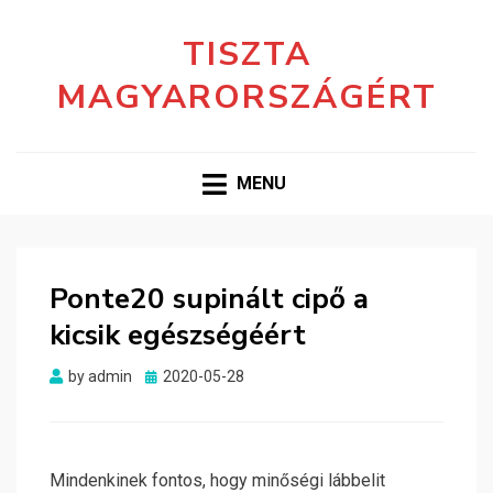
TISZTA
MAGYARORSZÁGÉRT
MENU
Ponte20 supinált cipő a
kicsik egészségéért
Posted
by
admin
2020-05-28
on
Mindenkinek fontos, hogy minőségi lábbelit