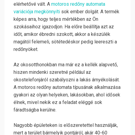
elérhetővé vált. A
motoros redőny automata
variációja megkönnyíti
sok ember dolgát. A termék
képes arra, hogy teljes mértékben az Ön
szokásaihoz igazodjon. Ha előre beállítja azt az
időt, amikor ébredni szokott, akkor a készülék
magától felemeli, sötétedéskor pedig leereszti a
redőnyöket.
Az okosotthonokban ma már ez a kellék alapvető,
hiszen mindenki szeretné például az
okostelefonjáról szabályozni a lakás árnyékolását.
A motoros redőny automata típusának alkalmazása
gyakori az olyan helyeken, lakásokban, ahol idősek
élnek, mivel nekik ez a feladat eléggé sok
fáradtságba kerülne.
Nagyobb épületeken is előszeretettel használják,
mert a terület bármelyik pontjáról, akár 40-60