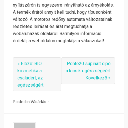
nyílászárón is egyszerre irányítható az árnyékolás.
A termék áráról annyit kell tudni, hogy típusonként
változó. A motoros redőny automata változatainak
részletes leírását és árát megtudhatja a
webáruházak oldaláról. Bármilyen információ
érdekli, a weboldalon megtalálja a válaszokat!
« Előző: BIO
Ponte20 supinált cipő
kozmetika a
a kicsik egészségéért
családért, az
:Következő »
egészségért
Posted in
Vásárlás