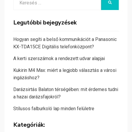
KERESÉS
for:
Legutóbbi bejegyzések
Hogyan segíti a belső kommunikációt a Panasonic
KX-TDA15CE Digitális telefonközpont?
A kerti szerszámok a rendezett udvar alapjai
Kukirin M4 Max: miért a legjobb választás a városi
ingázáshoz?
Darázsirtás Balaton térségében: mit érdemes tudni
a hazai darázsfajokról?
Stílusos falburkoló lap minden felületre
Kategóriák: