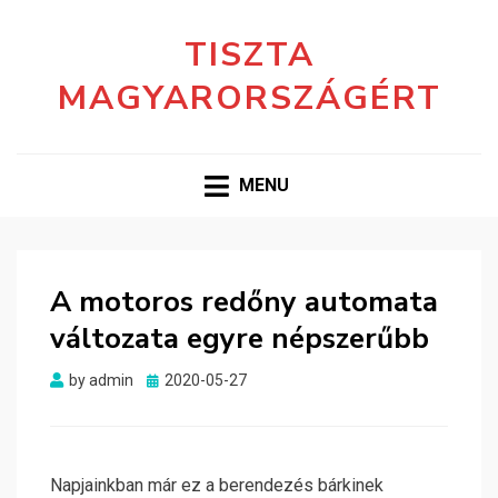
TISZTA
MAGYARORSZÁGÉRT
MENU
A motoros redőny automata
változata egyre népszerűbb
Posted
by
admin
2020-05-27
on
Napjainkban már ez a berendezés bárkinek