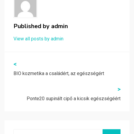
Published by
admin
View all posts by admin
Bejegyzés
<
navigáció
BIO kozmetika a családért, az egészségért
>
Ponte20 supinált cipő a kicsik egészségéért
Search