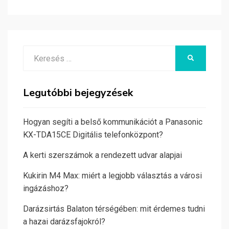
Search
KERESÉS
for:
Legutóbbi bejegyzések
Hogyan segíti a belső kommunikációt a Panasonic
KX-TDA15CE Digitális telefonközpont?
A kerti szerszámok a rendezett udvar alapjai
Kukirin M4 Max: miért a legjobb választás a városi
ingázáshoz?
Darázsirtás Balaton térségében: mit érdemes tudni
a hazai darázsfajokról?