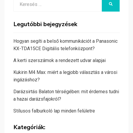
Search
KERESÉS
for:
Legutóbbi bejegyzések
Hogyan segíti a belső kommunikációt a Panasonic
KX-TDA15CE Digitális telefonközpont?
A kerti szerszámok a rendezett udvar alapjai
Kukirin M4 Max: miért a legjobb választás a városi
ingázáshoz?
Darázsirtás Balaton térségében: mit érdemes tudni
a hazai darázsfajokról?
Stílusos falburkoló lap minden felületre
Kategóriák: