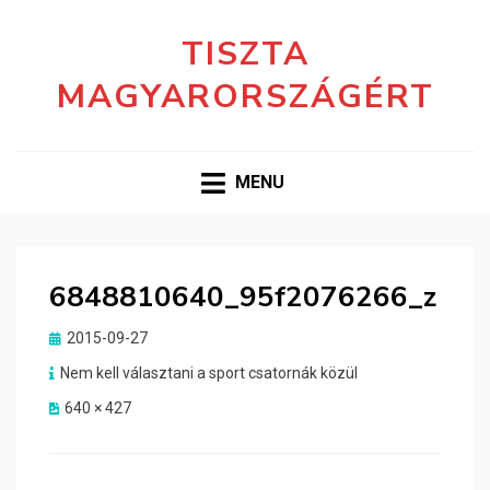
TISZTA
MAGYARORSZÁGÉRT
MENU
6848810640_95f2076266_z
Posted
2015-09-27
on
Nem kell választani a sport csatornák közül
640 × 427