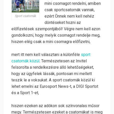
mini csomagot rendelni, amiben
csak sportcsatornák vannak,
ezért Önnek nem kell nehéz
Sport csatornák
döntéseket hozni az
előfizetések szempontjából! Végre nem kell azon
gondolkozni, hogy melyik csomagot rendelje meg,
hiszen elég csak a mini csomagra előfizetni,
mert itt nem kell választani a különféle
sport
csatornák közül
. Természetesen az Invitel
felsorolta a rendelkezésre álló lehetőségeket,
hogy az ügyfelek lássák, pontosan mi mellett
teszik le a voksukat. A sport csatornák közül ki
lehet emelni az Eurosport News-t, a DIGI Sportot
és a Sport 1-et,
hiszen ezeken az adókon sok színvonalas műsor
megy. Természetesen ezeket a csatornákat is meg