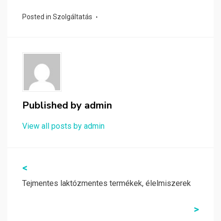
Posted in
Szolgáltatás
Published by
admin
View all posts by admin
Bejegyzés
<
navigáció
Tejmentes laktózmentes termékek, élelmiszerek
>