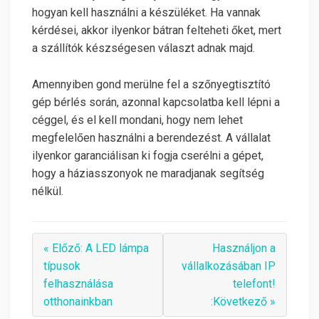
hogyan kell használni a készüléket. Ha vannak
kérdései, akkor ilyenkor bátran felteheti őket, mert
a szállítók készségesen választ adnak majd.
Amennyiben gond merülne fel a szőnyegtisztító
gép bérlés során, azonnal kapcsolatba kell lépni a
céggel, és el kell mondani, hogy nem lehet
megfelelően használni a berendezést. A vállalat
ilyenkor garanciálisan ki fogja cserélni a gépet,
hogy a háziasszonyok ne maradjanak segítség
nélkül.
« Előző: A LED lámpa
Használjon a
típusok
vállalkozásában IP
felhasználása
telefont!
otthonainkban
:Következő »