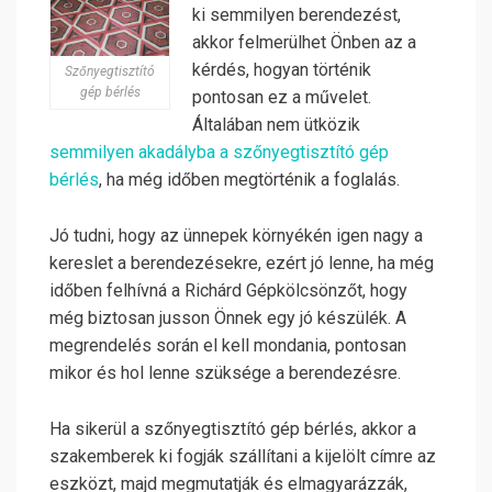
ki semmilyen berendezést,
akkor felmerülhet Önben az a
kérdés, hogyan történik
Szőnyegtisztító
gép bérlés
pontosan ez a művelet.
Általában nem ütközik
semmilyen akadályba a szőnyegtisztító gép
bérlés
, ha még időben megtörténik a foglalás.
Jó tudni, hogy az ünnepek környékén igen nagy a
kereslet a berendezésekre, ezért jó lenne, ha még
időben felhívná a Richárd Gépkölcsönzőt, hogy
még biztosan jusson Önnek egy jó készülék. A
megrendelés során el kell mondania, pontosan
mikor és hol lenne szüksége a berendezésre.
Ha sikerül a szőnyegtisztító gép bérlés, akkor a
szakemberek ki fogják szállítani a kijelölt címre az
eszközt, majd megmutatják és elmagyarázzák,