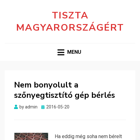
TISZTA
MAGYARORSZÁGÉRT
MENU
Nem bonyolult a
szőnyegtisztító gép bérlés
Posted
by
admin
2016-05-20
on
Ha eddig még soha nem bérelt