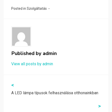
Posted in
Szolgáltatás
Published by
admin
View all posts by admin
Bejegyzés
<
navigáció
A LED lámpa típusok felhasználása otthonainkban
>