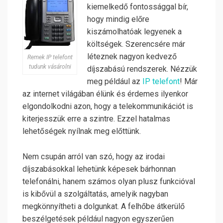
kiemelkedő fontossággal bír,
hogy mindig előre
kiszámolhatóak legyenek a
költségek. Szerencsére már
léteznek nagyon kedvező
Remek IP telefont
tudunk vásárolni
díjszabású rendszerek. Nézzük
meg például az
IP telefont
! Már
az internet világában élünk és érdemes ilyenkor
elgondolkodni azon, hogy a telekommunikációt is
kiterjesszük erre a szintre. Ezzel hatalmas
lehetőségek nyílnak meg előttünk.
Nem csupán arról van szó, hogy az irodai
díjszabásokkal lehetünk képesek bárhonnan
telefonálni, hanem számos olyan plusz funkcióval
is kibővül a szolgáltatás, amelyik nagyban
megkönnyítheti a dolgunkat. A felhőbe átkerülő
beszélgetések például nagyon egyszerűen