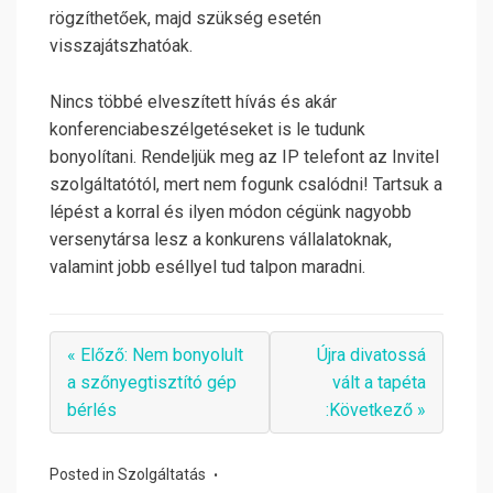
rögzíthetőek, majd szükség esetén
visszajátszhatóak.
Nincs többé elveszített hívás és akár
konferenciabeszélgetéseket is le tudunk
bonyolítani. Rendeljük meg az IP telefont az Invitel
szolgáltatótól, mert nem fogunk csalódni! Tartsuk a
lépést a korral és ilyen módon cégünk nagyobb
versenytársa lesz a konkurens vállalatoknak,
valamint jobb eséllyel tud talpon maradni.
« Előző: Nem bonyolult
Újra divatossá
a szőnyegtisztító gép
vált a tapéta
bérlés
:Következő »
Posted in
Szolgáltatás