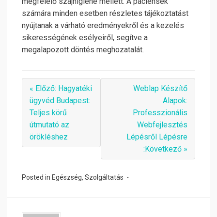
megfelelő szájhigiéné mellett. A páciensek
számára minden esetben részletes tájékoztatást
nyújtanak a várható eredményekről és a kezelés
sikerességének esélyeiről, segítve a
megalapozott döntés meghozatalát.
« Előző: Hagyatéki
Weblap Készítő
ügyvéd Budapest:
Alapok:
Teljes körű
Professzionális
útmutató az
Webfejlesztés
örökléshez
Lépésről Lépésre
:Következő »
Posted in
Egészség
,
Szolgáltatás