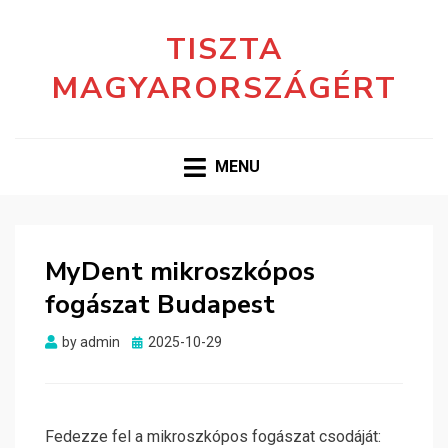
TISZTA
MAGYARORSZÁGÉRT
MENU
MyDent mikroszkópos
fogászat Budapest
Posted
by
admin
2025-10-29
on
Fedezze fel a mikroszkópos fogászat csodáját: