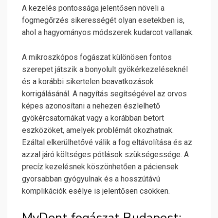
A kezelés pontossága jelentősen növeli a
fogmegőrzés sikerességét olyan esetekben is,
ahol a hagyományos módszerek kudarcot vallanak.
A mikroszkópos fogászat különösen fontos
szerepet játszik a bonyolult gyökérkezeléseknél
és a korábbi sikertelen beavatkozások
korrigálásánál. A nagyítás segítségével az orvos
képes azonosítani a nehezen észlelhető
gyökércsatornákat vagy a korábban betört
eszközöket, amelyek problémát okozhatnak.
Ezáltal elkerülhetővé válik a fog eltávolítása és az
azzal járó költséges pótlások szükségessége. A
precíz kezelésnek köszönhetően a páciensek
gyorsabban gyógyulnak és a hosszútávú
komplikációk esélye is jelentősen csökken.
MyDent fogászat Budapest: