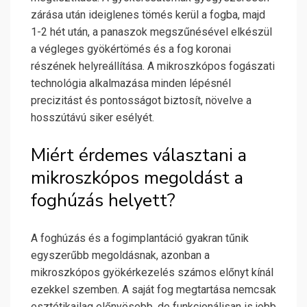
zárása után ideiglenes tömés kerül a fogba, majd
1-2 hét után, a panaszok megszűnésével elkészül
a végleges gyökértömés és a fog koronai
részének helyreállítása. A mikroszkópos fogászati
technológia alkalmazása minden lépésnél
precizitást és pontosságot biztosít, növelve a
hosszútávú siker esélyét.
Miért érdemes választani a
mikroszkópos megoldást a
foghúzás helyett?
A foghúzás és a fogimplantáció gyakran tűnik
egyszerűbb megoldásnak, azonban a
mikroszkópos gyökérkezelés számos előnyt kínál
ezekkel szemben. A saját fog megtartása nemcsak
esztétikailag előnyösebb, de funkcionálisan is jobb