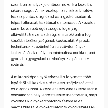
szemben, amelyek jelentősen növelik a kezelés
sikerességét. A mikroszkóp használata lehetővé
teszi a pontos diagnózist és a gyökércsatornák
teljes feltárását, tisztítását és tömését. A kezelés
során kevesebb egészséges foganyag
eltávolítására van szükség, ami csökkenti a fog
későbbi törékenységének kockázatát. A precíz
technikának köszönhetően a szövődmények
kialakulásának esélye is minimálisra csökken, ami
gyorsabb gyógyulást eredményez a páciensek
számára.
A mikroszkópos gyökérkezelés folyamata több
lépésből áll, kezdve a részletes szájvizsgálattal
és diagnózissal. A kezelési terv elkészítése után a
beavatkozás helyi érzéstelenítésben történik, majd
következik a gyökércsatornák feltárása és
megtisztítása. A gyökércsatornák gyógyszeresen