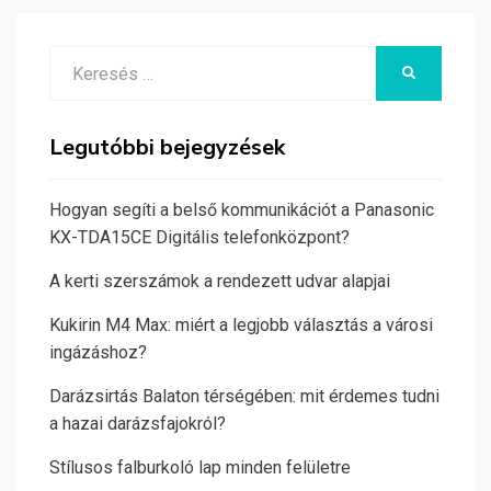
Search
KERESÉS
for:
Legutóbbi bejegyzések
Hogyan segíti a belső kommunikációt a Panasonic
KX-TDA15CE Digitális telefonközpont?
A kerti szerszámok a rendezett udvar alapjai
Kukirin M4 Max: miért a legjobb választás a városi
ingázáshoz?
Darázsirtás Balaton térségében: mit érdemes tudni
a hazai darázsfajokról?
Stílusos falburkoló lap minden felületre