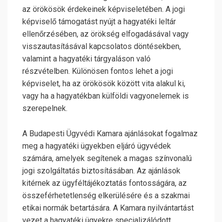
az örökösök érdekeinek képviseletében. A jogi
képviselő támogatást nyújt a hagyatéki leltár
ellenőrzésében, az örökség elfogadásával vagy
visszautasításával kapcsolatos döntésekben,
valamint a hagyatéki tárgyaláson való
részvételben. Különösen fontos lehet a jogi
képviselet, ha az örökösök között vita alakul ki,
vagy ha a hagyatékban külföldi vagyonelemek is
szerepelnek.
A Budapesti Ügyvédi Kamara ajánlásokat fogalmaz
meg a hagyatéki ügyekben eljáró ügyvédek
számára, amelyek segítenek a magas színvonalú
jogi szolgáltatás biztosításában. Az ajánlások
kitérnek az ügyféltájékoztatás fontosságára, az
összeférhetetlenség elkerülésére és a szakmai
etikai normák betartására. A Kamara nyilvántartást
vezet a hagyatéki ügyekre specializálódott