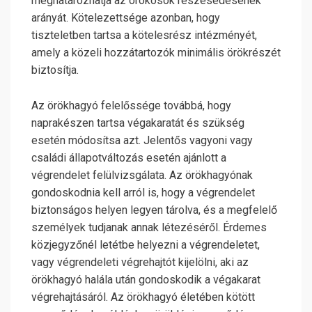
meghatározhatja az örökösök részesedésének
arányát. Kötelezettsége azonban, hogy
tiszteletben tartsa a kötelesrész intézményét,
amely a közeli hozzátartozók minimális örökrészét
biztosítja.
Az örökhagyó felelőssége továbbá, hogy
naprakészen tartsa végakaratát és szükség
esetén módosítsa azt. Jelentős vagyoni vagy
családi állapotváltozás esetén ajánlott a
végrendelet felülvizsgálata. Az örökhagyónak
gondoskodnia kell arról is, hogy a végrendelet
biztonságos helyen legyen tárolva, és a megfelelő
személyek tudjanak annak létezéséről. Érdemes
közjegyzőnél letétbe helyezni a végrendeletet,
vagy végrendeleti végrehajtót kijelölni, aki az
örökhagyó halála után gondoskodik a végakarat
végrehajtásáról. Az örökhagyó életében kötött