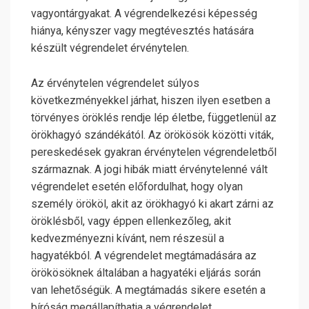
vagyontárgyakat. A végrendelkezési képesség
hiánya, kényszer vagy megtévesztés hatására
készült végrendelet érvénytelen.
Az érvénytelen végrendelet súlyos
következményekkel járhat, hiszen ilyen esetben a
törvényes öröklés rendje lép életbe, függetlenül az
örökhagyó szándékától. Az örökösök közötti viták,
pereskedések gyakran érvénytelen végrendeletből
származnak. A jogi hibák miatt érvénytelenné vált
végrendelet esetén előfordulhat, hogy olyan
személy örököl, akit az örökhagyó ki akart zárni az
öröklésből, vagy éppen ellenkezőleg, akit
kedvezményezni kívánt, nem részesül a
hagyatékból. A végrendelet megtámadására az
örökösöknek általában a hagyatéki eljárás során
van lehetőségük. A megtámadás sikere esetén a
bíróság megállapíthatja a végrendelet