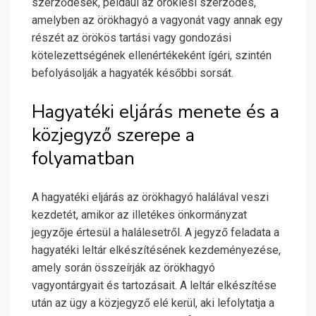
szerződések, például az öröklési szerződés,
amelyben az örökhagyó a vagyonát vagy annak egy
részét az örökös tartási vagy gondozási
kötelezettségének ellenértékeként ígéri, szintén
befolyásolják a hagyaték későbbi sorsát.
Hagyatéki eljárás menete és a
közjegyző szerepe a
folyamatban
A hagyatéki eljárás az örökhagyó halálával veszi
kezdetét, amikor az illetékes önkormányzat
jegyzője értesül a halálesetről. A jegyző feladata a
hagyatéki leltár elkészítésének kezdeményezése,
amely során összeírják az örökhagyó
vagyontárgyait és tartozásait. A leltár elkészítése
után az ügy a közjegyző elé kerül, aki lefolytatja a