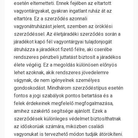
esetén eltemetteti. Ennek fejében az eltartott
vagyontárgyakat, gyakran ingatlant ruház át az
eltartóra. Ez a szerződés azonnali
vagyonátruházást jelent, szemben az öröklési
szerződéssel. Az életjáradéki szerződés során a
járadékot kapó fél vagyontárgyai tulajdonjogát
átruházza a járadékot fizető félre, aki cserébe
rendszeres pénzbeli juttatást biztosít a járadékos
élete végéig. Ez a megoldás különösen előnyös
lehet azoknak, akik rendszeres jövedelemre
vágynak, de nem igényelnek személyes
gondoskodást. Mindhárom szerződéstípus esetén
fontos a jogi szabályok pontos betartása és a
felek érdekeinek megfelelő megfogalmazása,
amihez szakértő segítsége ajánlott. Ezek a
szerződések különleges védelmet biztosíthatnak
az időskorúak számára, miközben családi
vagyonukat is tervezhető módon tudják átörökíteni.