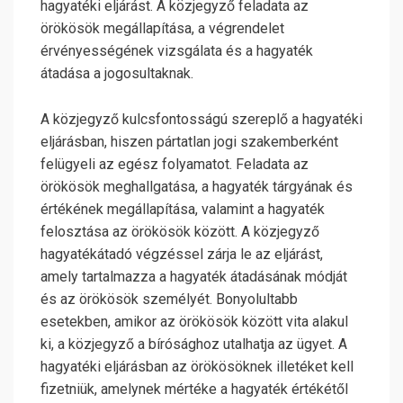
hagyatéki eljárást. A közjegyző feladata az
örökösök megállapítása, a végrendelet
érvényességének vizsgálata és a hagyaték
átadása a jogosultaknak.
A közjegyző kulcsfontosságú szereplő a hagyatéki
eljárásban, hiszen pártatlan jogi szakemberként
felügyeli az egész folyamatot. Feladata az
örökösök meghallgatása, a hagyaték tárgyának és
értékének megállapítása, valamint a hagyaték
felosztása az örökösök között. A közjegyző
hagyatékátadó végzéssel zárja le az eljárást,
amely tartalmazza a hagyaték átadásának módját
és az örökösök személyét. Bonyolultabb
esetekben, amikor az örökösök között vita alakul
ki, a közjegyző a bírósághoz utalhatja az ügyet. A
hagyatéki eljárásban az örökösöknek illetéket kell
fizetniük, amelynek mértéke a hagyaték értékétől