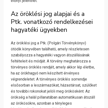
előnyt jelenthet.
Az öröklési jog alapjai és a
Ptk. vonatkozó rendelkezései
hagyatéki ügyekben
Az öröklési jog a Ptk. (Polgári Törvénykönyv)
ötödik könyvében található, amely részletesen
szabályozza a hagyatéki vagyon átszállásának
feltételeit és módját. A törvény meghatározza a
törvényes öröklés rendjét, amely akkor lép életbe,
ha az örökhagyó nem készített érvényes
végrendeletet. A törvényes öröklés sorrendje
elsősorban a leszármazókat, házastársat, szülőket
és további rokonokat jelöli meg örökösként. Az
örökség a halál pillanatában automatikusan átszáll
az örökösökre, azonban a tényleges