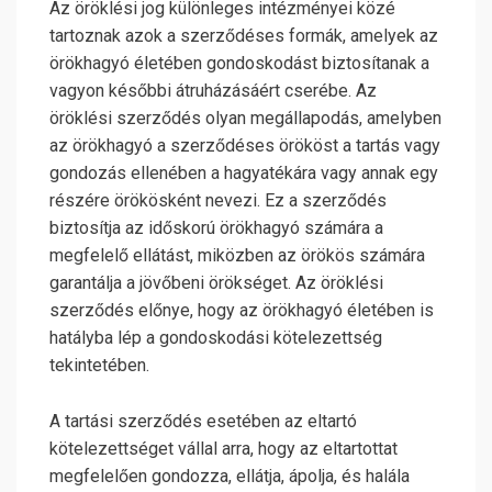
Az öröklési jog különleges intézményei közé
tartoznak azok a szerződéses formák, amelyek az
örökhagyó életében gondoskodást biztosítanak a
vagyon későbbi átruházásáért cserébe. Az
öröklési szerződés olyan megállapodás, amelyben
az örökhagyó a szerződéses örököst a tartás vagy
gondozás ellenében a hagyatékára vagy annak egy
részére örökösként nevezi. Ez a szerződés
biztosítja az időskorú örökhagyó számára a
megfelelő ellátást, miközben az örökös számára
garantálja a jövőbeni örökséget. Az öröklési
szerződés előnye, hogy az örökhagyó életében is
hatályba lép a gondoskodási kötelezettség
tekintetében.
A tartási szerződés esetében az eltartó
kötelezettséget vállal arra, hogy az eltartottat
megfelelően gondozza, ellátja, ápolja, és halála