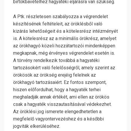
birtokbavételhez hagyatéki eljárásra van szükség.
A Ptk. részletesen szabályozza a végrendelet
készítésének feltételeit, az öröklésből való
kizárás lehetőségeit és a kötelesrész intézményét
is. A kötelesrész az a minimális örökrész, amelyet
az örökhagyó közeli hozzátartozói mindenképpen
megkapnak, még érvényes végrendelet esetén is.
A törvény rendelkezik továbbá a hagyatéki
tartozásokért való felelősségről, amely szerint az
örökösök az örökség erejéig felelnek az
örökhagyó tartozásaiért. Ez fontos szempont,
hiszen előfordulhat, hogy a hagyaték terhei
meghaladják annak értékét, ami ellen az örökös
csak a hagyaték visszautasításával védekezhet.
Az öröklési jog ismerete elengedhetetlen a
megfelelő vagyontervezéshez és a későbbi
jogviták elkerüléséhez.