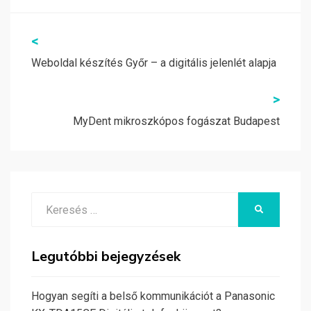
Bejegyzés
<
navigáció
Weboldal készítés Győr – a digitális jelenlét alapja
>
MyDent mikroszkópos fogászat Budapest
Search
KERESÉS
for:
Legutóbbi bejegyzések
Hogyan segíti a belső kommunikációt a Panasonic