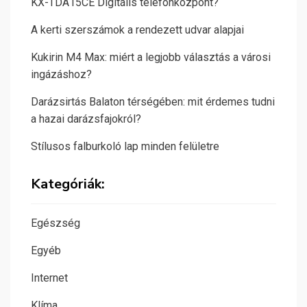
KX-TDA15CE Digitális telefonközpont?
A kerti szerszámok a rendezett udvar alapjai
Kukirin M4 Max: miért a legjobb választás a városi
ingázáshoz?
Darázsirtás Balaton térségében: mit érdemes tudni
a hazai darázsfajokról?
Stílusos falburkoló lap minden felületre
Kategóriák:
Egészség
Egyéb
Internet
Klíma