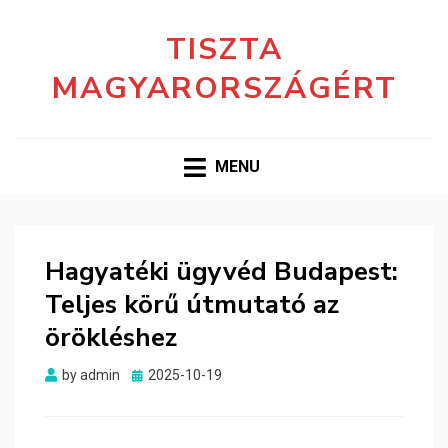
TISZTA
MAGYARORSZÁGÉRT
MENU
Hagyatéki ügyvéd Budapest:
Teljes körű útmutató az
örökléshez
Posted
by
admin
2025-10-19
on