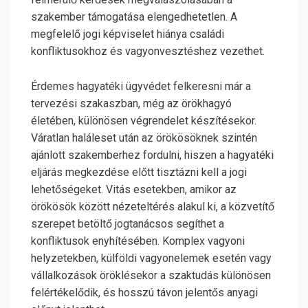
szakember támogatása elengedhetetlen. A
megfelelő jogi képviselet hiánya családi
konfliktusokhoz és vagyonvesztéshez vezethet.
Érdemes hagyatéki ügyvédet felkeresni már a
tervezési szakaszban, még az örökhagyó
életében, különösen végrendelet készítésekor.
Váratlan haláleset után az örökösöknek szintén
ajánlott szakemberhez fordulni, hiszen a hagyatéki
eljárás megkezdése előtt tisztázni kell a jogi
lehetőségeket. Vitás esetekben, amikor az
örökösök között nézeteltérés alakul ki, a közvetítő
szerepet betöltő jogtanácsos segíthet a
konfliktusok enyhítésében. Komplex vagyoni
helyzetekben, külföldi vagyonelemek esetén vagy
vállalkozások öröklésekor a szaktudás különösen
felértékelődik, és hosszú távon jelentős anyagi