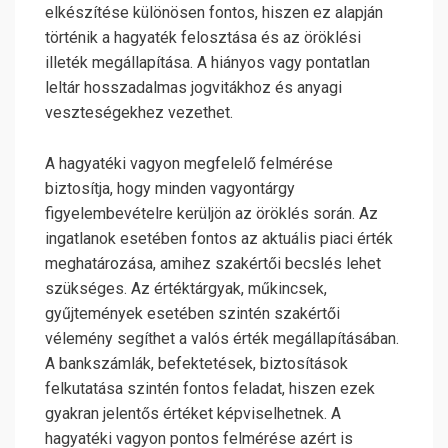
elkészítése különösen fontos, hiszen ez alapján
történik a hagyaték felosztása és az öröklési
illeték megállapítása. A hiányos vagy pontatlan
leltár hosszadalmas jogvitákhoz és anyagi
veszteségekhez vezethet.
A hagyatéki vagyon megfelelő felmérése
biztosítja, hogy minden vagyontárgy
figyelembevételre kerüljön az öröklés során. Az
ingatlanok esetében fontos az aktuális piaci érték
meghatározása, amihez szakértői becslés lehet
szükséges. Az értéktárgyak, műkincsek,
gyűjtemények esetében szintén szakértői
vélemény segíthet a valós érték megállapításában.
A bankszámlák, befektetések, biztosítások
felkutatása szintén fontos feladat, hiszen ezek
gyakran jelentős értéket képviselhetnek. A
hagyatéki vagyon pontos felmérése azért is