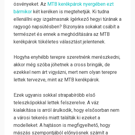
ösvényeket. Az
MTB kerékpárok nyergében ezt
bármikor
két keréken is megtehetjük. Ki tudna
ellenállni egy izgalmasnak ígérkező hegyi túrának a
ragyogó napsütésben? Bizonyára sokakat csábít a
természet és ennek a meghódítására az MTB
kerékpárok tökéletes választást jelentenek.
Hogyha enyhébb terepre szeretnénk merészkedni,
akkor még szóba jöhetnek a cross bringák, de
ezekkel nem árt vigyázni, mert nem olyan terepre
lettek tervezve, mint az MTB kerékpárok.
Ezek ugyanis sokkal strapabíróbb első
teleszkópokkal lettek felszerelve. A váz
kialakítása is arról árulkodik, hogy elsősorban nem
a városi tekerés miatt találták ki ezeket a
modelleket. A hajtáson is megfigyelhető, hogy
mászás szempontjából előnyösnek számít a