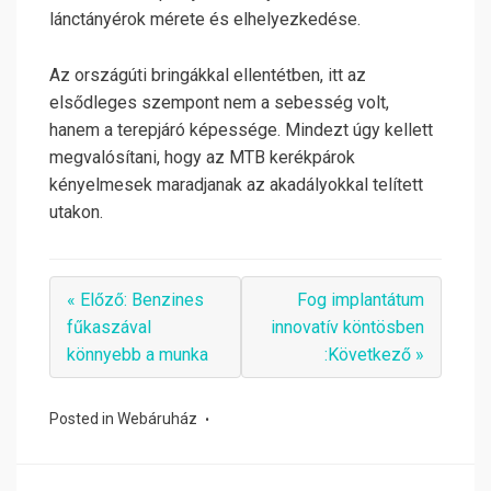
lánctányérok mérete és elhelyezkedése.
Az országúti bringákkal ellentétben, itt az
elsődleges szempont nem a sebesség volt,
hanem a terepjáró képessége. Mindezt úgy kellett
megvalósítani, hogy az MTB kerékpárok
kényelmesek maradjanak az akadályokkal telített
utakon.
« Előző: Benzines
Fog implantátum
fűkaszával
innovatív köntösben
könnyebb a munka
:Következő »
Posted in
Webáruház