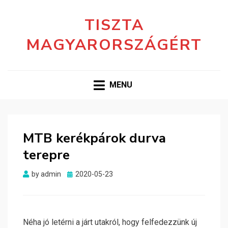
TISZTA
MAGYARORSZÁGÉRT
MENU
MTB kerékpárok durva
terepre
Posted
by
admin
2020-05-23
on
Néha jó letérni a járt utakról, hogy felfedezzünk új