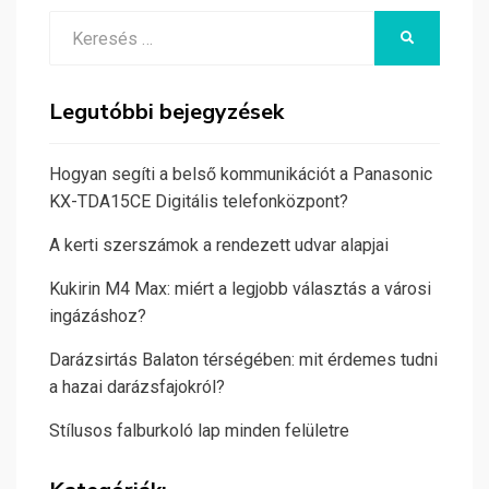
Search
KERESÉS
for:
Legutóbbi bejegyzések
Hogyan segíti a belső kommunikációt a Panasonic
KX-TDA15CE Digitális telefonközpont?
A kerti szerszámok a rendezett udvar alapjai
Kukirin M4 Max: miért a legjobb választás a városi
ingázáshoz?
Darázsirtás Balaton térségében: mit érdemes tudni
a hazai darázsfajokról?
Stílusos falburkoló lap minden felületre