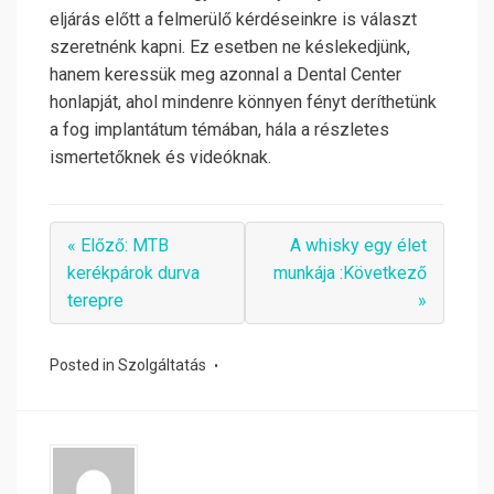
eljárás előtt a felmerülő kérdéseinkre is választ
szeretnénk kapni. Ez esetben ne késlekedjünk,
hanem keressük meg azonnal a Dental Center
honlapját, ahol mindenre könnyen fényt deríthetünk
a fog implantátum témában, hála a részletes
ismertetőknek és videóknak.
« Előző: MTB
A whisky egy élet
kerékpárok durva
munkája :Következő
terepre
»
Posted in
Szolgáltatás