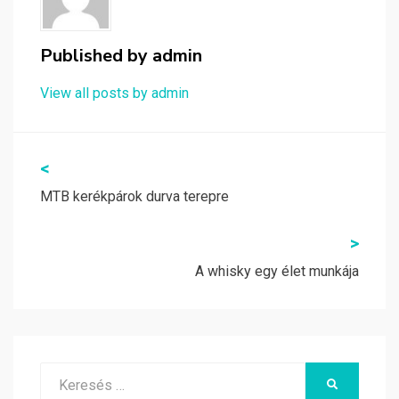
Published by
admin
View all posts by admin
Bejegyzés
<
navigáció
MTB kerékpárok durva terepre
>
A whisky egy élet munkája
Search
KERESÉS
for: