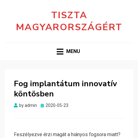
TISZTA
MAGYARORSZÁGÉRT
MENU
Fog implantátum innovatív
köntösben
Posted
by
admin
2020-05-23
on
Feszélyezve érzi magát a hiányos fogsora miatt?