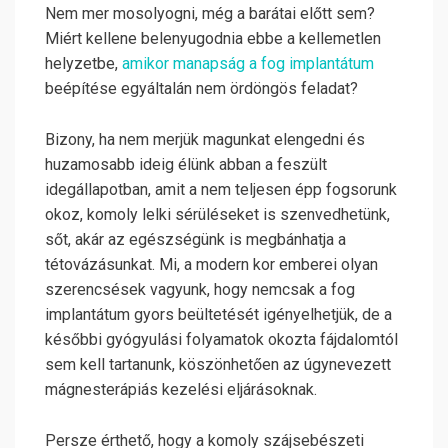
Nem mer mosolyogni, még a barátai előtt sem?
Miért kellene belenyugodnia ebbe a kellemetlen
helyzetbe,
amikor manapság a fog implantátum
beépítése egyáltalán nem ördöngös feladat?
Bizony, ha nem merjük magunkat elengedni és
huzamosabb ideig élünk abban a feszült
idegállapotban, amit a nem teljesen épp fogsorunk
okoz, komoly lelki sérüléseket is szenvedhetünk,
sőt, akár az egészségünk is megbánhatja a
tétovázásunkat. Mi, a modern kor emberei olyan
szerencsések vagyunk, hogy nemcsak a fog
implantátum gyors beültetését igényelhetjük, de a
későbbi gyógyulási folyamatok okozta fájdalomtól
sem kell tartanunk, köszönhetően az úgynevezett
mágnesterápiás kezelési eljárásoknak.
Persze érthető, hogy a komoly szájsebészeti