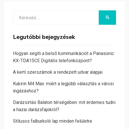
Search
KERESÉS
for:
Legutóbbi bejegyzések
Hogyan segíti a belső kommunikációt a Panasonic
KX-TDA15CE Digitális telefonközpont?
A kerti szerszámok a rendezett udvar alapjai
Kukirin M4 Max: miért a legjobb választás a városi
ingázáshoz?
Darázsirtás Balaton térségében: mit érdemes tudni
a hazai darázsfajokról?
Stílusos falburkoló lap minden felületre