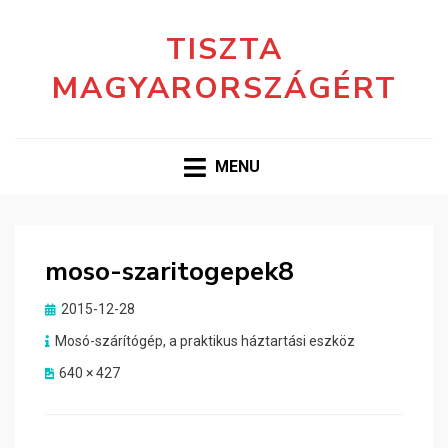
TISZTA
MAGYARORSZÁGÉRT
MENU
moso-szaritogepek8
Posted
2015-12-28
on
Mosó-szárítógép, a praktikus háztartási eszköz
640 × 427