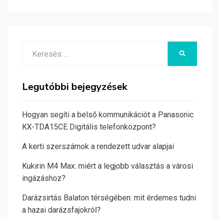
Search
KERESÉS
for:
Legutóbbi bejegyzések
Hogyan segíti a belső kommunikációt a Panasonic
KX-TDA15CE Digitális telefonközpont?
A kerti szerszámok a rendezett udvar alapjai
Kukirin M4 Max: miért a legjobb választás a városi
ingázáshoz?
Darázsirtás Balaton térségében: mit érdemes tudni
a hazai darázsfajokról?