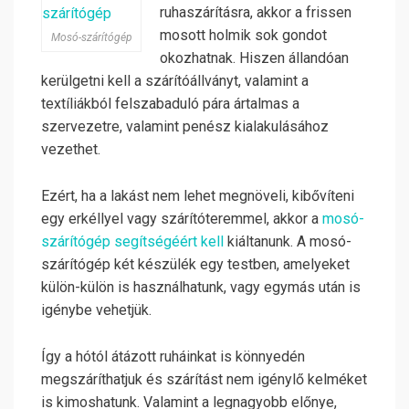
ruhaszárításra, akkor a frissen
mosott holmik sok gondot
Mosó-szárítógép
okozhatnak. Hiszen állandóan
kerülgetni kell a szárítóállványt, valamint a
textíliákból felszabaduló pára ártalmas a
szervezetre, valamint penész kialakulásához
vezethet.
Ezért, ha a lakást nem lehet megnöveli, kibővíteni
egy erkéllyel vagy szárítóteremmel, akkor a
mosó-
szárítógép segítségéért kell
kiáltanunk. A mosó-
szárítógép két készülék egy testben, amelyeket
külön-külön is használhatunk, vagy egymás után is
igénybe vehetjük.
Így a hótól átázott ruháinkat is könnyedén
megszáríthatjuk és szárítást nem igénylő kelméket
is kimoshatunk. Valamint a legnagyobb előnye,