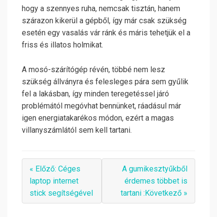
hogy a szennyes ruha, nemcsak tisztán, hanem
szárazon kikerül a gépből, így már csak szükség
esetén egy vasalás vár ránk és máris tehetjük el a
friss és illatos holmikat.
A mosó-szárítógép révén, többé nem lesz
szükség állványra és felesleges pára sem gyűlik
fel a lakásban, így minden teregetéssel járó
problémától megóvhat bennünket, ráadásul már
igen energiatakarékos módon, ezért a magas
villanyszámlától sem kell tartani.
« Előző: Céges
A gumikesztyűkből
laptop internet
érdemes többet is
stick segítségével
tartani :Következő »