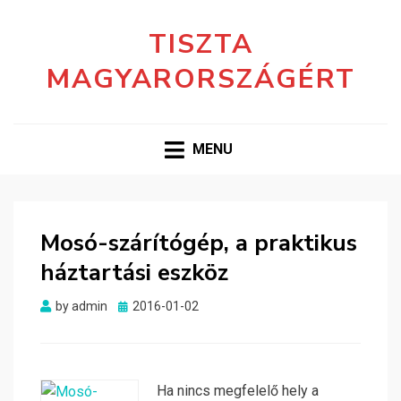
TISZTA
MAGYARORSZÁGÉRT
MENU
Mosó-szárítógép, a praktikus
háztartási eszköz
Posted
by
admin
2016-01-02
on
Ha nincs megfelelő hely a