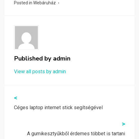
Posted in
Webáruház
Published by
admin
View all posts by admin
Bejegyzés
<
navigáció
Céges laptop internet stick segítségével
>
A gumikesztyűkből érdemes többet is tartani