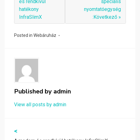
és rendkívül
speciális
hatékony
nyomtatóegység
InfraSlimX
:Következő »
Posted in
Webáruház
Published by
admin
View all posts by admin
Bejegyzés
<