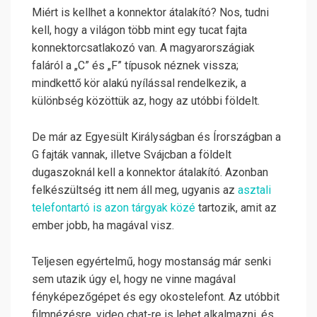
Miért is kellhet a konnektor átalakító? Nos, tudni
kell, hogy a világon több mint egy tucat fajta
konnektorcsatlakozó van. A magyarországiak
faláról a „C” és „F” típusok néznek vissza;
mindkettő kör alakú nyílással rendelkezik, a
különbség közöttük az, hogy az utóbbi földelt.
De már az Egyesült Királyságban és Írországban a
G fajták vannak, illetve Svájcban a földelt
dugaszoknál kell a konnektor átalakító. Azonban
felkészültség itt nem áll meg, ugyanis az
asztali
telefontartó is azon tárgyak közé
tartozik, amit az
ember jobb, ha magával visz.
Teljesen egyértelmű, hogy mostanság már senki
sem utazik úgy el, hogy ne vinne magával
fényképezőgépet és egy okostelefont. Az utóbbit
filmnézésre, video chat-re is lehet alkalmazni, és