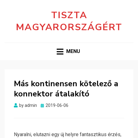
TISZTA
MAGYARORSZÁGÉRT
MENU
Más kontinensen kötelező a
konnektor átalakító
Posted
by
admin
2019-06-06
on
Nyaralni, elutazni egy új helyre fantasztikus érzés,