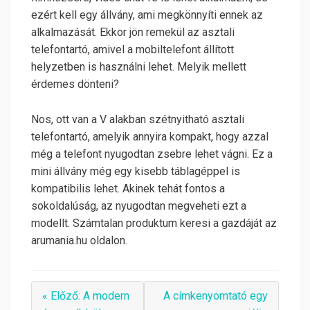
ezért kell egy állvány, ami megkönnyíti ennek az
alkalmazását. Ekkor jön remekül az asztali
telefontartó, amivel a mobiltelefont állított
helyzetben is használni lehet. Melyik mellett
érdemes dönteni?
Nos, ott van a V alakban szétnyitható asztali
telefontartó, amelyik annyira kompakt, hogy azzal
még a telefont nyugodtan zsebre lehet vágni. Ez a
mini állvány még egy kisebb táblagéppel is
kompatibilis lehet. Akinek tehát fontos a
sokoldalúság, az nyugodtan megveheti ezt a
modellt. Számtalan produktum keresi a gazdáját az
arumania.hu oldalon.
« Előző: A modern
A címkenyomtató egy