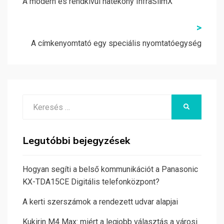
navigáció
A modern és rendkívül hatékony InfraSlimX
>
A címkenyomtató egy speciális nyomtatóegység
Search
KERESÉS
for:
Legutóbbi bejegyzések
Hogyan segíti a belső kommunikációt a Panasonic
KX-TDA15CE Digitális telefonközpont?
A kerti szerszámok a rendezett udvar alapjai
Kukirin M4 Max: miért a legjobb választás a városi