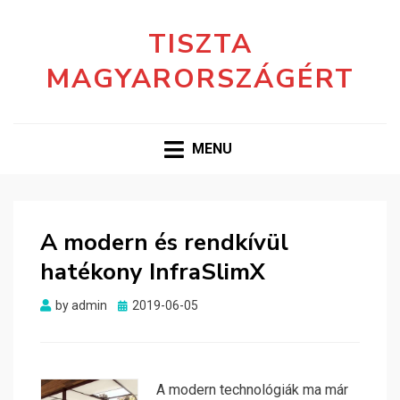
TISZTA
MAGYARORSZÁGÉRT
MENU
A modern és rendkívül
hatékony InfraSlimX
Posted
by
admin
2019-06-05
on
A modern technológiák ma már