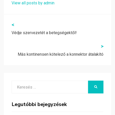
View all posts by admin
Bejegyzés
<
navigáció
Védje szervezetét a betegségektől!
>
Más kontinensen kötelező a konnektor átalakító
Search
KERESÉS
for:
Legutóbbi bejegyzések