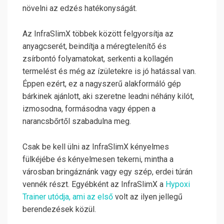
növelni az edzés hatékonyságát.
Az InfraSlimX többek között felgyorsítja az
anyagcserét, beindítja a méregtelenítő és
zsírbontó folyamatokat, serkenti a kollagén
termelést és még az ízületekre is jó hatással van.
Éppen ezért, ez a nagyszerű alakformáló gép
bárkinek ajánlott, aki szeretne leadni néhány kilót,
izmosodna, formásodna vagy éppen a
narancsbőrtől szabadulna meg.
Csak be kell ülni az InfraSlimX kényelmes
fülkéjébe és kényelmesen tekerni, mintha a
városban bringáznánk vagy egy szép, erdei túrán
vennék részt. Egyébként az InfraSlimX a
Hypoxi
Trainer utódja, ami az első
volt az ilyen jellegű
berendezések közül.