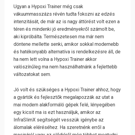
Ugyan a Hypoxi Trainer még csak
vákuummasszázs révén tudta fokozni az edzés
intenzitását, de már az is nagy áttörést volt ezen a
téren és mindenki jó eredményekről számolt be,
aki kipróbálta. Természetesen ma már nem
döntene mellette senki, amikor sokkal modernebb
és hatékonyabb alternatíva is rendelkezésre áll, de
ha nem lett volna a Hypoxi Trainer akkor
valószínűleg ma nem használhatnánk a fejlettebb
változatokat sem.
Jó volt és szükséges a Hypoxi Trainer ahhoz, hogy
a gyártók és fejlesztők megalapozzák az utat a
mai modern alakformáló gépek felé, lényegében
egy kicsit ma is ezt használjuk, amikor az
InfraSlimX segítségét vesszük igénybe az
álomalak eléréséhez. Ha szeretnénk erről a
masináról vagy az elődjéről még többet megtudni,