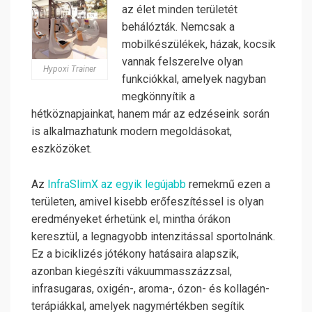
az élet minden területét
behálózták. Nemcsak a
mobilkészülékek, házak, kocsik
vannak felszerelve olyan
Hypoxi Trainer
funkciókkal, amelyek nagyban
megkönnyítik a
hétköznapjainkat, hanem már az edzéseink során
is alkalmazhatunk modern megoldásokat,
eszközöket.
Az
InfraSlimX az egyik legújabb
remekmű ezen a
területen, amivel kisebb erőfeszítéssel is olyan
eredményeket érhetünk el, mintha órákon
keresztül, a legnagyobb intenzitással sportolnánk.
Ez a biciklizés jótékony hatásaira alapszik,
azonban kiegészíti vákuummasszázzsal,
infrasugaras, oxigén-, aroma-, ózon- és kollagén-
terápiákkal, amelyek nagymértékben segítik