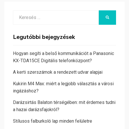
Search
KERESÉS
for:
Legutóbbi bejegyzések
Hogyan segíti a belső kommunikációt a Panasonic
KX-TDA15CE Digitális telefonközpont?
A kerti szerszámok a rendezett udvar alapjai
Kukirin M4 Max: miért a legjobb választás a városi
ingázáshoz?
Darázsirtás Balaton térségében: mit érdemes tudni
a hazai darázsfajokról?
Stílusos falburkoló lap minden felületre