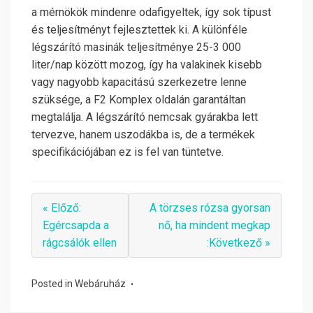
a mérnökök mindenre odafigyeltek, így sok típust
és teljesítményt fejlesztettek ki. A különféle
légszárító masinák teljesítménye 25-3 000
liter/nap között mozog, így ha valakinek kisebb
vagy nagyobb kapacitású szerkezetre lenne
szüksége, a F2 Komplex oldalán garantáltan
megtalálja. A légszárító nemcsak gyárakba lett
tervezve, hanem uszodákba is, de a termékek
specifikációjában ez is fel van tüntetve.
« Előző:
A törzses rózsa gyorsan
Egércsapda a
nő, ha mindent megkap
rágcsálók ellen
:Következő »
Posted in
Webáruház