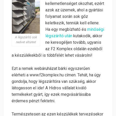
kellemetlenséget okozhat, ezért
azok az üzemek, ahol a gyártási
folyamat során sok gőz
keletkezik, tenniük kell ellene.
Ha egy megbízható és
minőségi
légszárító után
kutakodik, akkor
A légszárító sok
ne keresgéljen tovább, ugyanis
nedvet eltüntet
az F2 Komplex oldalán ezekből
a készülékekből is többfélét lehet vásárolni!
Ezt a remek webáruházat bárki egyszerűen
elérheti a www.f2komplex.hu címen. Tehát, ha úgy
gondolja, hogy légszárítóra van szükség, akkor
látogasson el ide! A Hidros vállalat kiváló
termékeket gyárt, így ezek megvásárlásába
érdemes pénzt fektetni.
Természetesen az ezen készülékek tervezésekor