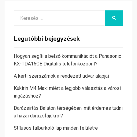
Search
KERESÉS
for:
Legutóbbi bejegyzések
Hogyan segíti a belső kommunikációt a Panasonic
KX-TDA15CE Digitális telefonközpont?
A kerti szerszámok a rendezett udvar alapjai
Kukirin M4 Max: miért a legjobb választás a városi
ingázáshoz?
Darázsirtás Balaton térségében: mit érdemes tudni
a hazai darázsfajokról?
Stílusos falburkoló lap minden felületre