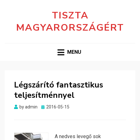
TISZTA
MAGYARORSZÁGÉRT
MENU
Légszárító fantasztikus
teljesítménnyel
Posted
by
admin
2016-05-15
on
A nedves levegő sok