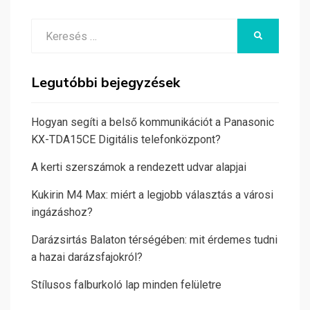
Search
KERESÉS
for:
Legutóbbi bejegyzések
Hogyan segíti a belső kommunikációt a Panasonic
KX-TDA15CE Digitális telefonközpont?
A kerti szerszámok a rendezett udvar alapjai
Kukirin M4 Max: miért a legjobb választás a városi
ingázáshoz?
Darázsirtás Balaton térségében: mit érdemes tudni
a hazai darázsfajokról?
Stílusos falburkoló lap minden felületre