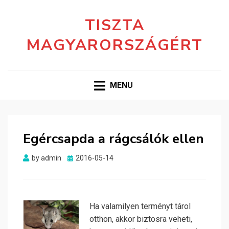
TISZTA
MAGYARORSZÁGÉRT
MENU
Egércsapda a rágcsálók ellen
Posted
by
admin
2016-05-14
on
Ha valamilyen terményt tárol
otthon, akkor biztosra veheti,