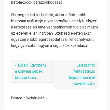
betolakodók garázdálkodását.
Ha megtekinti a kínálatot, akkor előbb-utóbb
biztosan talál majd olyan terméket, amelyik elnyeri
a tetszését, és amelyet hatékonyan tud alkalmazni
az egerek elleni harcban. Szükség esetén akár
egyszerre több egércsapdát is ki lehet helyezni,
hogy gyorsabb legyen a rágcsálók kiiktatása.
« Előző: Egyszerű
Légszárító
a konyhai gépek
fantasztikus
beszerzése
teljesítménnyel
:Következő »
Posted in
Webáruház