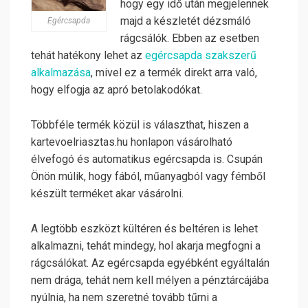
hogy egy idő után megjelennek
majd a készletét dézsmáló
Egércsapda
rágcsálók. Ebben az esetben
tehát hatékony lehet az
egércsapda szakszerű
alkalmazása
, mivel ez a termék direkt arra való,
hogy elfogja az apró betolakodókat.
Többféle termék közül is választhat, hiszen a
kartevoelriasztas.hu honlapon vásárolható
élvefogó és automatikus egércsapda is. Csupán
Önön múlik, hogy fából, műanyagból vagy fémből
készült terméket akar vásárolni.
A legtöbb eszközt kültéren és beltéren is lehet
alkalmazni, tehát mindegy, hol akarja megfogni a
rágcsálókat. Az egércsapda egyébként egyáltalán
nem drága, tehát nem kell mélyen a pénztárcájába
nyúlnia, ha nem szeretné tovább tűrni a