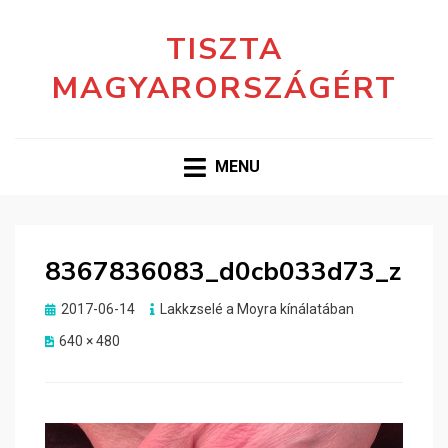
TISZTA
MAGYARORSZÁGÉRT
MENU
8367836083_d0cb033d73_z
Posted
2017-06-14
Lakkzselé a Moyra kínálatában
on
640 × 480