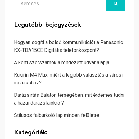
KERESÉS
for:
Legutóbbi bejegyzések
Hogyan segíti a belső kommunikációt a Panasonic
KX-TDA15CE Digitális telefonközpont?
A kerti szerszámok a rendezett udvar alapjai
Kukirin M4 Max: miért a legjobb választás a városi
ingázáshoz?
Darázsirtás Balaton térségében: mit érdemes tudni
a hazai darázsfajokról?
Stílusos falburkoló lap minden felületre
Kategóriák: