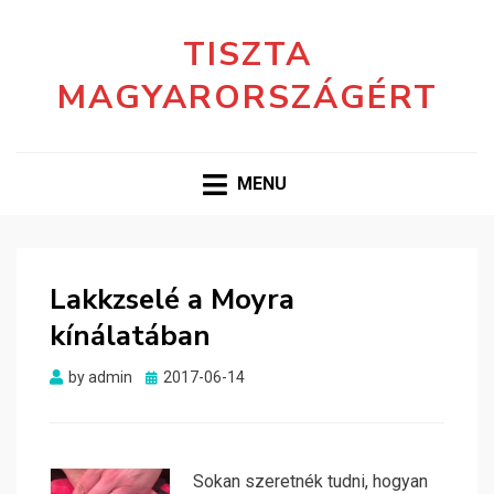
TISZTA
MAGYARORSZÁGÉRT
MENU
Lakkzselé a Moyra
kínálatában
Posted
by
admin
2017-06-14
on
Sokan szeretnék tudni, hogyan