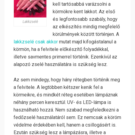
kell tartósabbá varázsolni a
körmökre kent lakkot. Az első
és legfontosabb szabály, hogy
Lakkzselé
az elkészítés mindig megfelelő
körülmények között történjen. A
lakkzselé csak akkor
mutat majd kifogástalanul a
körmön, ha a felvitele előkészítő folyadékkal,
illetve savmentes primerrel történik. Ezenkívül az
alapozó zselé használatára is szükség lesz.
Az sem mindegy, hogy hány rétegben történik meg
a felvitele. A legtöbben kétszer kenik fel a
körmeikre, és mindkét réteg esetében lámpáznak
néhány percen keresztül. UV- és LED-lámpa is
használható hozzá. Nem szabad megfeledkezni a
fedőzselé használatáról sem. Ez nemcsak a köröm
védelme érdekében kell, hanem a csillogásért is.
Ezután szükség lesz a lámpázásra, illetve a