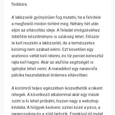
fixálásra.
A lakkzselé gyönyörűen fog mutatni, ha a felvitele
a megfelelő módon történt meg. Néhány hét után
eljön az eltávolítás ideje. A feladat elvégzéséhez
többféle készítményre is szükség lehet. Először
le kell reszelni a lakkzselét, de a természetes
körömig nem szabad elérni. Ezt követően egy
acetonos vattát kell rátenni, és tíz percen keresztül
rajta kell hagyni. Akár az alufólia segítségét is
igénybe lehet venni. A maradékot egy narancsfa
pálcika használatával érdemes eltávolítani.
A körömről teljes egészében leszedhetők a rákent
rétegek. A következő alkalommal akár egy másik
színt is ki lehet próbálni, hiszen nagy a webshop
kínálata. A hölgyek kedvenc színei közé a piros, a
narancssárga és a zöld tartozik. Ezenkívül jól mutat