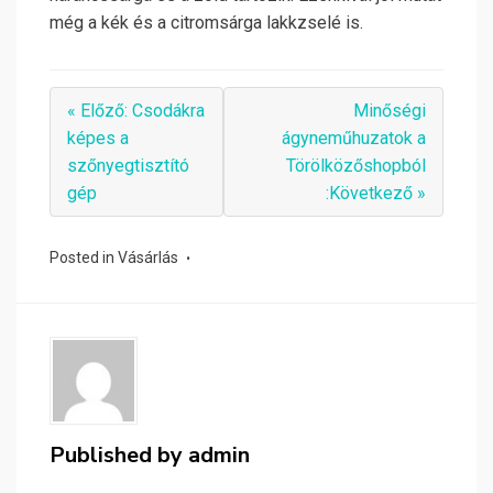
még a kék és a citromsárga lakkzselé is.
« Előző: Csodákra
Minőségi
képes a
ágyneműhuzatok a
szőnyegtisztító
Törölközőshopból
gép
:Következő »
Posted in
Vásárlás
Published by
admin