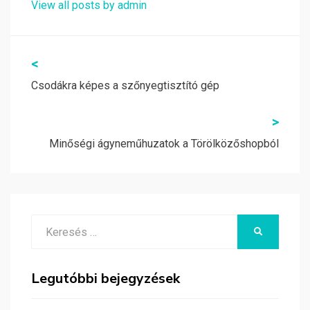
View all posts by admin
Bejegyzés
<
navigáció
Csodákra képes a szőnyegtisztító gép
>
Minőségi ágyneműhuzatok a Törölközőshopból
Search
KERESÉS
for:
Legutóbbi bejegyzések