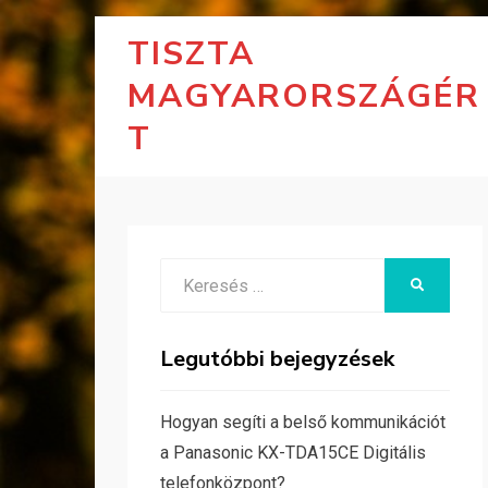
TISZTA
MAGYARORSZÁGÉR
T
Search
KERESÉS
for:
Legutóbbi bejegyzések
Hogyan segíti a belső kommunikációt
a Panasonic KX-TDA15CE Digitális
telefonközpont?