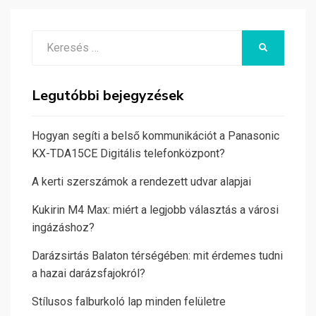
Search
KERESÉS
for:
Legutóbbi bejegyzések
Hogyan segíti a belső kommunikációt a Panasonic
KX-TDA15CE Digitális telefonközpont?
A kerti szerszámok a rendezett udvar alapjai
Kukirin M4 Max: miért a legjobb választás a városi
ingázáshoz?
Darázsirtás Balaton térségében: mit érdemes tudni
a hazai darázsfajokról?
Stílusos falburkoló lap minden felületre