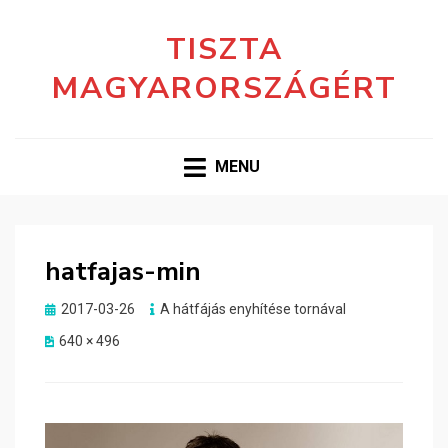
TISZTA
MAGYARORSZÁGÉRT
MENU
hatfajas-min
Posted
2017-03-26
A hátfájás enyhítése tornával
on
640 × 496