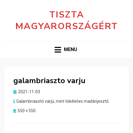
TISZTA
MAGYARORSZÁGÉRT
MENU
galambriaszto varju
Posted
2021-11-03
on
Galambriasztó varjú, mint tökéletes madárijesztő
550 × 550