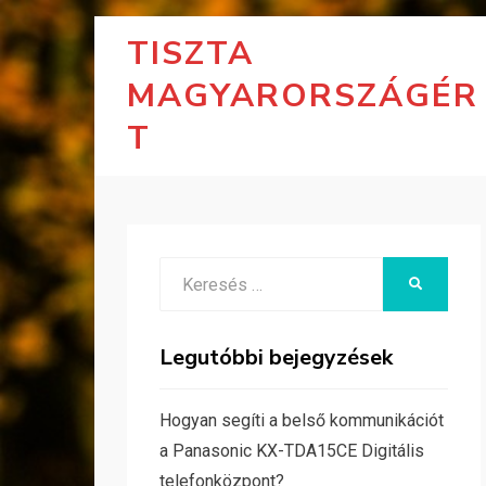
TISZTA
MAGYARORSZÁGÉR
T
Search
KERESÉS
for:
Legutóbbi bejegyzések
Hogyan segíti a belső kommunikációt
a Panasonic KX-TDA15CE Digitális
telefonközpont?