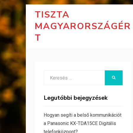
TISZTA
MAGYARORSZÁGÉR
T
Search
KERESÉS
for:
Legutóbbi bejegyzések
Hogyan segíti a belső kommunikációt
a Panasonic KX-TDA15CE Digitális
telefonközpont?