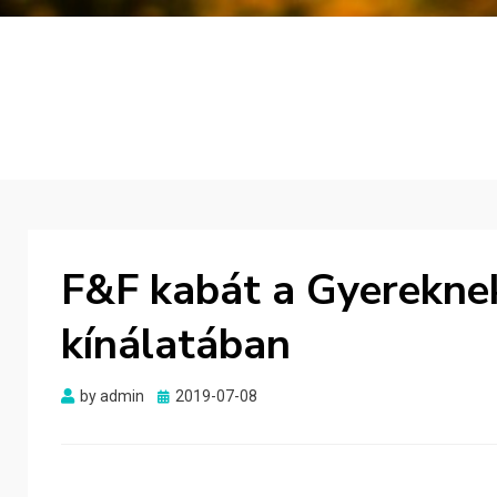
F&F kabát a Gyerekne
kínálatában
Posted
by
admin
2019-07-08
on