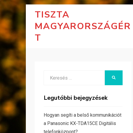
TISZTA
MAGYARORSZÁGÉR
T
Search
KERESÉS
for:
Legutóbbi bejegyzések
Hogyan segíti a belső kommunikációt
a Panasonic KX-TDA15CE Digitális
telefonközpont?