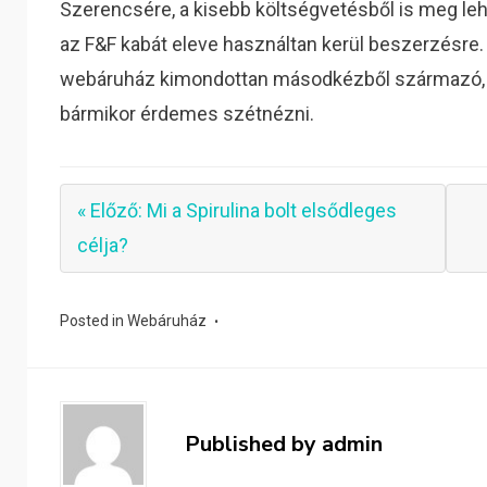
Szerencsére, a kisebb költségvetésből is meg lehe
az F&F kabát eleve használtan kerül beszerzésre
webáruház kimondottan másodkézből származó, kivá
bármikor érdemes szétnézni.
« Előző: Mi a Spirulina bolt elsődleges
célja?
Posted in
Webáruház
Published by
admin