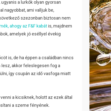
 ugyanis a lurkók olyan gyorsan
 nagyobbat, ami valljuk be,
a következő szezonban biztosan nem
rmék, ahogy az F&F kabát
is, majdnem
abok, amelyek jó eséllyel évekig
cöt is, de ha éppen a családban nincs
lesz, akkor feleslegesen fog a
ni, így csupán az idő vasfoga miatt
enni a kicsiknek, holott az ezek által
sítani a szeme fényének.