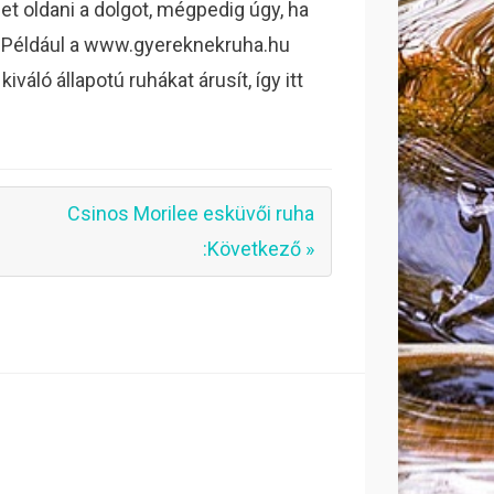
t oldani a dolgot, mégpedig úgy, ha
. Például a www.gyereknekruha.hu
ló állapotú ruhákat árusít, így itt
Csinos Morilee esküvői ruha
:Következő »