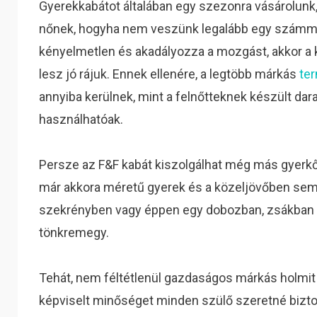
Gyerekkabátot általában egy szezonra vásárolunk,
nőnek, hogyha nem veszünk legalább egy számmal
kényelmetlen és akadályozza a mozgást, akkor 
lesz jó rájuk. Ennek ellenére, a legtöbb márkás
te
annyiba kerülnek, mint a felnőtteknek készült dar
használhatóak.
Persze az F&F kabát kiszolgálhat még más gyerkő
már akkora méretű gyerek és a közeljövőben sem 
szekrényben vagy éppen egy dobozban, zsákban ül
tönkremegy.
Tehát, nem féltétlenül gazdaságos márkás holmit v
képviselt minőséget minden szülő szeretné bizto