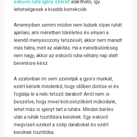
esküvői ruha igény szerint
alakítható, így
lehetségesek a kisebb korrekciók.
Amennyiben semmi módon nem tudunk olyan ruhát
ajánlani, ami méretben tökéletes és elnyeri a
leendő menyasszony tetszését, akkor nem maradt
más hátra, mint az alakítás. Ha a méretkülönbség
nem nagy, akkor az esküvői ruha néhány nap alatt
bevetésre kész.
A szalonban mi sem szeretjük a gyors munkát,
ezért kérünk mindenkit, hogy időben döntse el és
foglalja le a neki tetsző darabot! Arról nem is
beszélve, hogy mivel kölcsönzőként működünk,
lehet más is igényt tart a ruhára. Minden bérlés
után a ruhák tisztításra kerülnek. Egy esküvő
megviseli ezeket a szép darabokat és ezért
kerülnek tisztítóba.