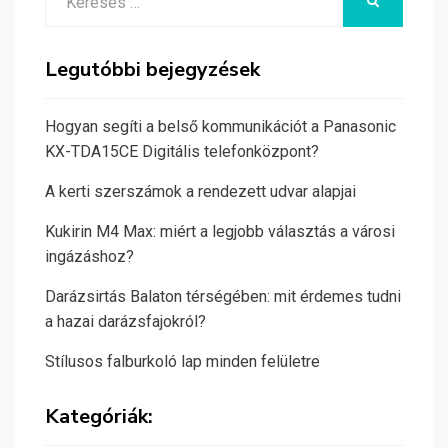
KERESÉS
for:
Legutóbbi bejegyzések
Hogyan segíti a belső kommunikációt a Panasonic
KX-TDA15CE Digitális telefonközpont?
A kerti szerszámok a rendezett udvar alapjai
Kukirin M4 Max: miért a legjobb választás a városi
ingázáshoz?
Darázsirtás Balaton térségében: mit érdemes tudni
a hazai darázsfajokról?
Stílusos falburkoló lap minden felületre
Kategóriák: