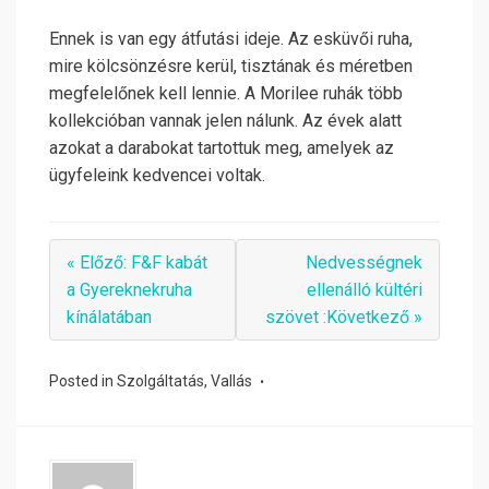
Ennek is van egy átfutási ideje. Az esküvői ruha,
mire kölcsönzésre kerül, tisztának és méretben
megfelelőnek kell lennie. A Morilee ruhák több
kollekcióban vannak jelen nálunk. Az évek alatt
azokat a darabokat tartottuk meg, amelyek az
ügyfeleink kedvencei voltak.
« Előző: F&F kabát
Nedvességnek
a Gyereknekruha
ellenálló kültéri
kínálatában
szövet :Következő »
Posted in
Szolgáltatás
,
Vallás