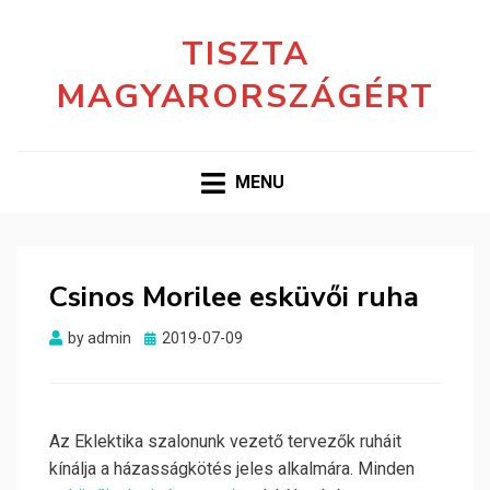
TISZTA
MAGYARORSZÁGÉRT
MENU
Csinos Morilee esküvői ruha
Posted
by
admin
2019-07-09
on
Az Eklektika szalonunk vezető tervezők ruháit
kínálja a házasságkötés jeles alkalmára. Minden