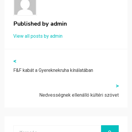
Published by
admin
View all posts by admin
Bejegyzés
<
navigáció
F&F kabát a Gyereknekruha kínálatában
>
Nedvességnek ellenálló kültéri szövet
Search