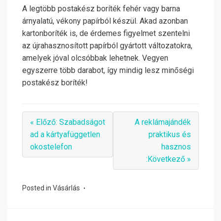
A legtöbb postakész boríték fehér vagy barna
árnyalatú, vékony papírból készül. Akad azonban
kartonboríték is, de érdemes figyelmet szentelni
az újrahasznosított papírból gyártott változatokra,
amelyek jóval olcsóbbak lehetnek. Vegyen
egyszerre több darabot, így mindig lesz minőségi
postakész boríték!
« Előző: Szabadságot
A reklámajándék
ad a kártyafüggetlen
praktikus és
okostelefon
hasznos
:Következő »
Posted in
Vásárlás