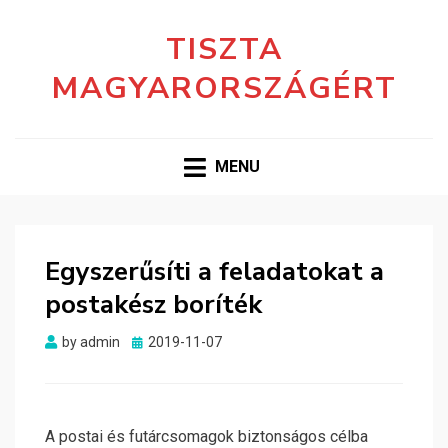
TISZTA
MAGYARORSZÁGÉRT
MENU
Egyszerűsíti a feladatokat a
postakész boríték
Posted
by
admin
2019-11-07
on
A postai és futárcsomagok biztonságos célba