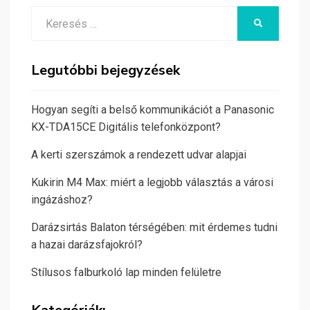
Search
KERESÉS
for:
Legutóbbi bejegyzések
Hogyan segíti a belső kommunikációt a Panasonic
KX-TDA15CE Digitális telefonközpont?
A kerti szerszámok a rendezett udvar alapjai
Kukirin M4 Max: miért a legjobb választás a városi
ingázáshoz?
Darázsirtás Balaton térségében: mit érdemes tudni
a hazai darázsfajokról?
Stílusos falburkoló lap minden felületre