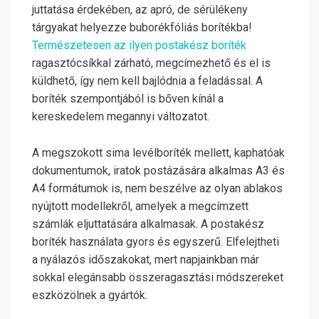
juttatása érdekében, az apró, de sérülékeny
tárgyakat helyezze buborékfóliás borítékba!
Természetesen az ilyen postakész boríték
ragasztócsíkkal zárható, megcímezhető és el is
küldhető, így nem kell bajlódnia a feladással. A
boríték szempontjából is bőven kínál a
kereskedelem megannyi változatot.
A megszokott sima levélboríték mellett, kaphatóak
dokumentumok, iratok postázására alkalmas A3 és
A4 formátumok is, nem beszélve az olyan ablakos
nyújtott modellekről, amelyek a megcímzett
számlák eljuttatására alkalmasak. A postakész
boríték használata gyors és egyszerű. Elfelejtheti
a nyálazós időszakokat, mert napjainkban már
sokkal elegánsabb összeragasztási módszereket
eszközölnek a gyártók.