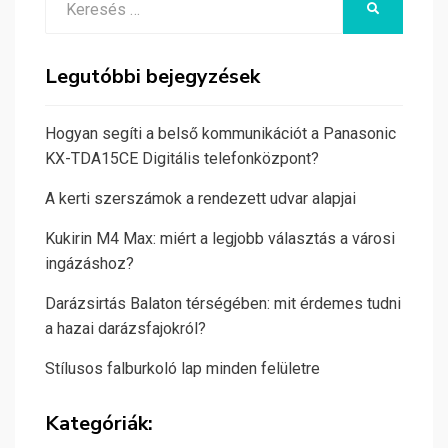
KERESÉS
for:
Legutóbbi bejegyzések
Hogyan segíti a belső kommunikációt a Panasonic
KX-TDA15CE Digitális telefonközpont?
A kerti szerszámok a rendezett udvar alapjai
Kukirin M4 Max: miért a legjobb választás a városi
ingázáshoz?
Darázsirtás Balaton térségében: mit érdemes tudni
a hazai darázsfajokról?
Stílusos falburkoló lap minden felületre
Kategóriák: