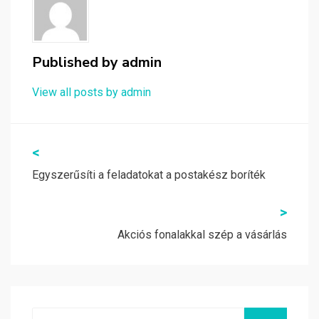
Published by
admin
View all posts by admin
Bejegyzés
<
navigáció
Egyszerűsíti a feladatokat a postakész boríték
>
Akciós fonalakkal szép a vásárlás
Search