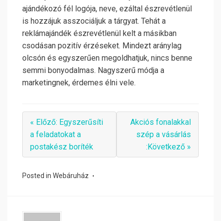
ajándékozó fél logója, neve, ezáltal észrevétlenül
is hozzájuk asszociáljuk a tárgyat. Tehát a
reklámajándék észrevétlenül kelt a másikban
csodásan pozitív érzéseket. Mindezt aránylag
olcsón és egyszerűen megoldhatjuk, nincs benne
semmi bonyodalmas. Nagyszerű módja a
marketingnek, érdemes élni vele.
« Előző: Egyszerűsíti
Akciós fonalakkal
a feladatokat a
szép a vásárlás
postakész boríték
:Következő »
Posted in
Webáruház