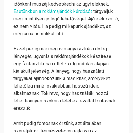
időnként muszáj kedveskedni az ügyfeleknek.
Esetünkben a reklámajándék kérdését
tárgyaljuk
meg, mint ilyen jellegű lehetőséget. Ajándékozni jó,
ez nem vitás. Ha pedig mi kapunk ajándékot, az
még annál is sokkal jobb.
Ezzel pedig már meg is magyaráztuk a dolog
lényegét, ugyanis a reklámajándékok készítése
egy fantasztikusan ötletes elgondolás alapján
kialakult jelenség. A lényeg, hogy használati
tárgyakat ajándékozunk a másiknak, amelyeket
lehetőleg minél gyakrabban, hosszú ideig
alkalmaznak. Tekintve, hogy használják, hozzá
lehet könnyen szokni a létéhez, ezáltal fontosnak
érezzük.
Amit pedig fontosnak érzünk, azt általában
szeretjük is. Természetesen rajta van az