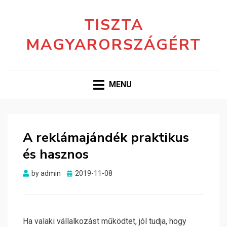
TISZTA
MAGYARORSZÁGÉRT
MENU
A reklámajándék praktikus
és hasznos
Posted
by
admin
2019-11-08
on
Ha valaki vállalkozást működtet, jól tudja, hogy