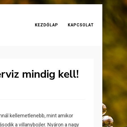
KEZDŐLAP
KAPCSOLAT
erviz mindig kell!
nnál kellemetlenebb, mint amikor
sodik a villanybojler. Nyáron a nagy