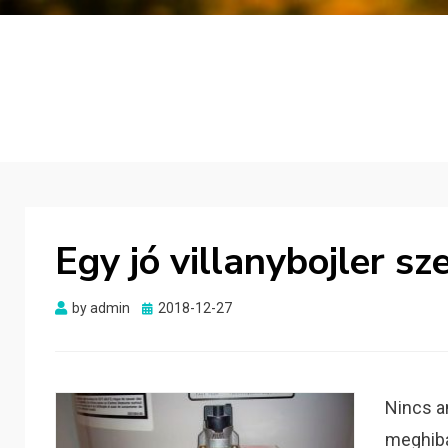
Egy jó villanybojler sz
Posted
by
admin
2018-12-27
on
Nincs a
meghibá