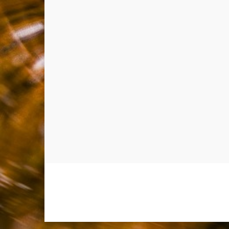
Allium Theme by
TemplateLens
⋅
Powered by
WordPress