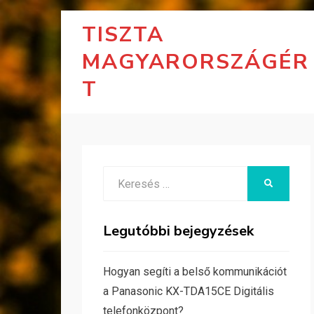
TISZTA
MAGYARORSZÁGÉR
T
Search
KERESÉS
for:
Legutóbbi bejegyzések
Hogyan segíti a belső kommunikációt
a Panasonic KX-TDA15CE Digitális
telefonközpont?