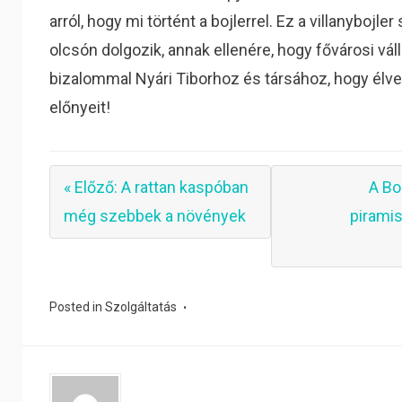
arról, hogy mi történt a bojlerrel. Ez a villanybojl
olcsón dolgozik, annak ellenére, hogy fővárosi vál
bizalommal Nyári Tiborhoz és társához, hogy élve
előnyeit!
« Előző: A rattan kaspóban
A Bo
még szebbek a növények
pirami
Posted in
Szolgáltatás