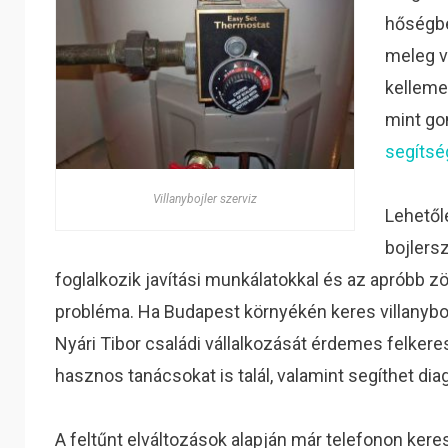
hőségbe
meleg v
kelleme
mint go
segítsé
Villanybojler szerviz
Lehetől
bojlers
foglalkozik javítási munkálatokkal és az apróbb zör
probléma. Ha Budapest környékén keres villanybojl
Nyári Tibor családi vállalkozását érdemes felkere
hasznos tanácsokat is talál, valamint segíthet dia
A feltűnt elváltozások alapján már telefonon kere