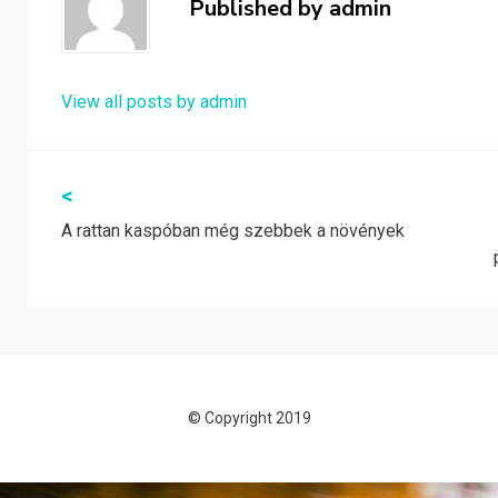
Published by
admin
View all posts by admin
Bejegyzés
<
A rattan kaspóban még szebbek a növények
navigáció
© Copyright 2019