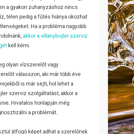
n a gyakori zuhanyzáshoz nincs
íz, télen pedig a fűtés hiánya okozhat
tlenségeket. Ha a probléma nagyobb
ndolnánk,
akkor a villanybojler szerviz
gét
kell kérni.
eg olyan vízszerelőt vagy
zerelőt válasszon, aki már több éve
ejekből is már sejti, hol lehet a
er szerviz szolgáltatást, akkor a
snie. Hivatalos honlapján még
gnosztizálni a problémát.
sztül átfogó képet adhat a szerelőnek