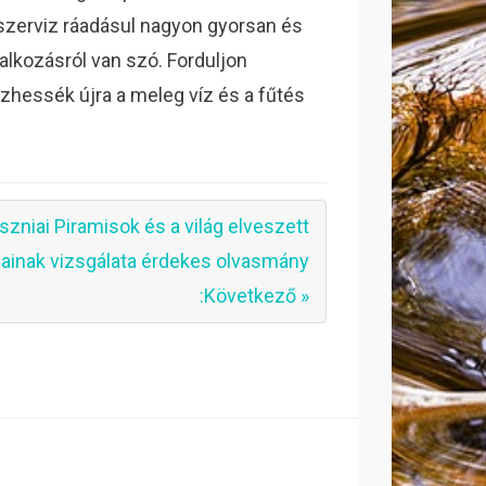
er szerviz ráadásul nagyon gyorsan és
lalkozásról van szó. Forduljon
zhessék újra a meleg víz és a fűtés
szniai Piramisok és a világ elveszett
sainak vizsgálata érdekes olvasmány
:Következő »