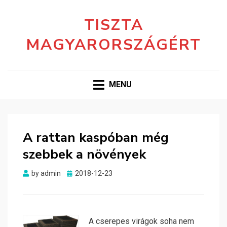
TISZTA
MAGYARORSZÁGÉRT
MENU
A rattan kaspóban még
szebbek a növények
Posted
by
admin
2018-12-23
on
A cserepes virágok soha nem