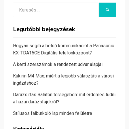
Search
KERESÉS
for:
Legutóbbi bejegyzések
Hogyan segíti a belső kommunikációt a Panasonic
KX-TDA15CE Digitális telefonközpont?
A kerti szerszámok a rendezett udvar alapjai
Kukirin M4 Max: miért a legjobb választás a városi
ingázáshoz?
Darázsirtás Balaton térségében: mit érdemes tudni
a hazai darázsfajokról?
Stílusos falburkoló lap minden felületre