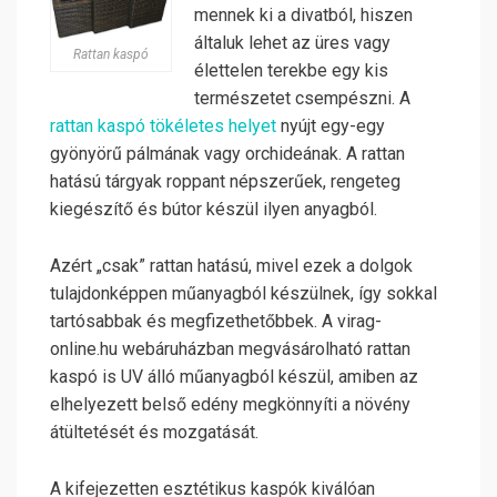
mennek ki a divatból, hiszen
általuk lehet az üres vagy
Rattan kaspó
élettelen terekbe egy kis
természetet csempészni. A
rattan kaspó tökéletes helyet
nyújt egy-egy
gyönyörű pálmának vagy orchideának. A rattan
hatású tárgyak roppant népszerűek, rengeteg
kiegészítő és bútor készül ilyen anyagból.
Azért „csak” rattan hatású, mivel ezek a dolgok
tulajdonképpen műanyagból készülnek, így sokkal
tartósabbak és megfizethetőbbek. A virag-
online.hu webáruházban megvásárolható rattan
kaspó is UV álló műanyagból készül, amiben az
elhelyezett belső edény megkönnyíti a növény
átültetését és mozgatását.
A kifejezetten esztétikus kaspók kiválóan