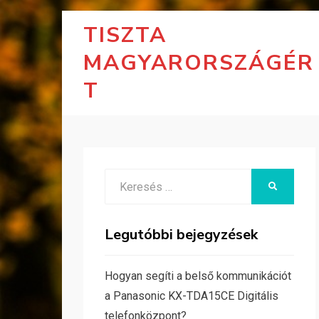
TISZTA
MAGYARORSZÁGÉR
T
Search
KERESÉS
for:
Legutóbbi bejegyzések
Hogyan segíti a belső kommunikációt
a Panasonic KX-TDA15CE Digitális
telefonközpont?