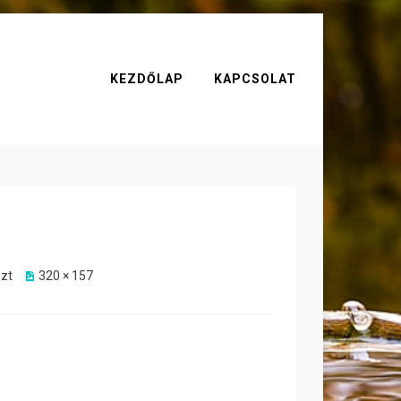
KEZDŐLAP
KAPCSOLAT
nzt
320 × 157