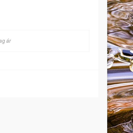
ag ár