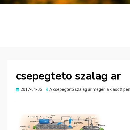
csepegteto szalag ar
Posted
2017-04-05
A csepegtető szalag ár megéri a kiadott pé
on